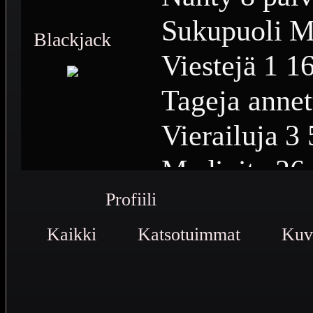
Sukupuoli
M
Blackjack
Viestejä
1 1
Tageja annet
Vierailuja
3 
Medioita
36
Profiili
Medioiden n
Kaikki
Katsotuimmat
Plussia
412
Kuv
Saavutuksia