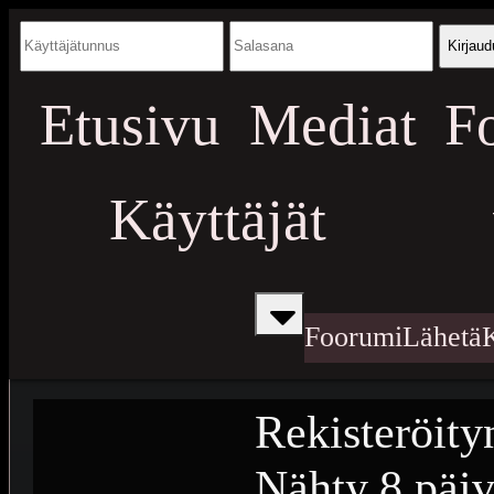
Kirjaud
Etusivu
Mediat
F
Käyttäjät
Foorumi
Lähetä
Rekisteröity
Nähty
8 päiv