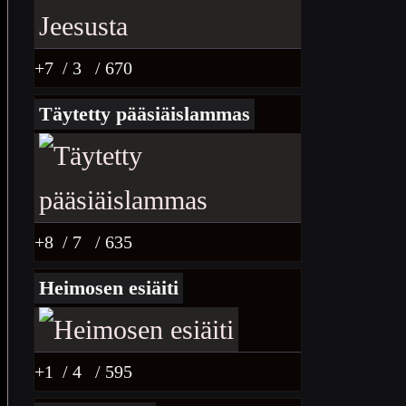
+7
/ 3
/ 670
Täytetty pääsiäislammas
+8
/ 7
/ 635
Heimosen esiäiti
+1
/ 4
/ 595