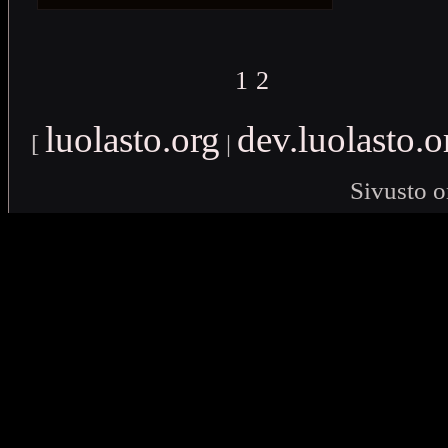
1
2
luolasto.org
dev.luolasto.o
[
|
Sivusto o