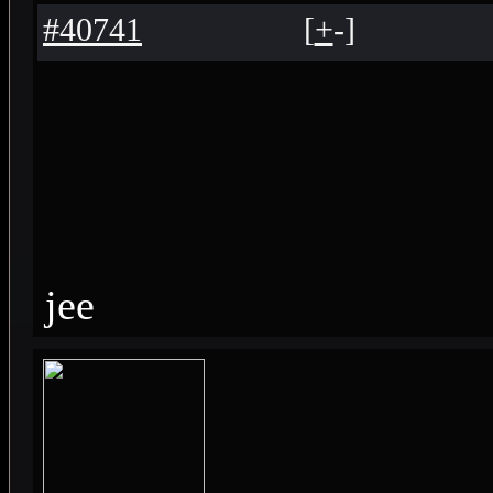
#40741
[
+
-
]
jee