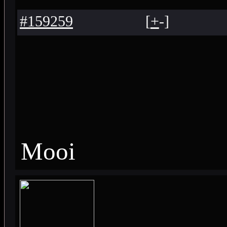
#159259
[
+
-
]
Mooi