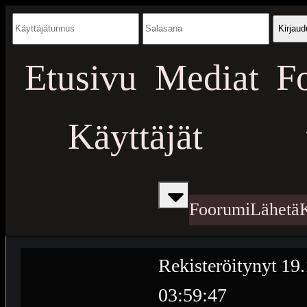
Kirjaud
Etusivu
Mediat
F
Käyttäjät
Foorumi
Lähetä
Rekisteröitynyt
19.
03:59:47