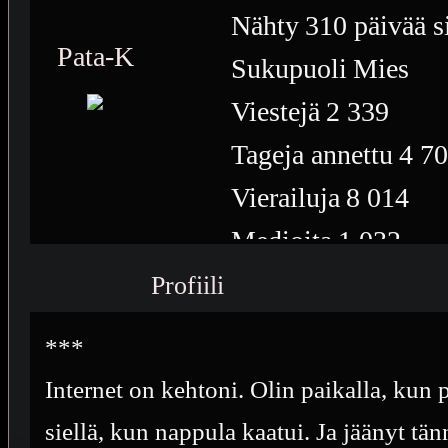
Nähty
310 päivää s
Pata-K
Sukupuoli
Mies
Viestejä
2 339
Tageja annettu
4 7
Vierailuja
8 014
Medioita
1 032
Medioiden näyttöke
Profiili
348
***
Plussia
5 906
Internet on kehtoni. Olin paikalla, kun p
Saavutuksia
31
siellä, kun nappula kaatui. Ja jäänyt 