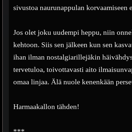
sivustoa naurunappulan korvaamiseen ei o
Jos olet joku uudempi heppu, niin onnek
kehtoon. Siis sen jälkeen kun sen kasvat
ihan ilman nostalgiarillejäkin häivähdy
tervetuloa, toivottavasti aito ilmaisunv
omaa linjaa. Älä nuole kenenkään perset
Harmaakallon tähden!
***