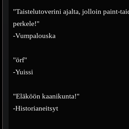
"Taistelutoverini ajalta, jolloin paint-ta
perkele!"
-Vumpalouska
"örf"
-Yuissi
"Eläköön kaanikunta!"
-Historianeitsyt