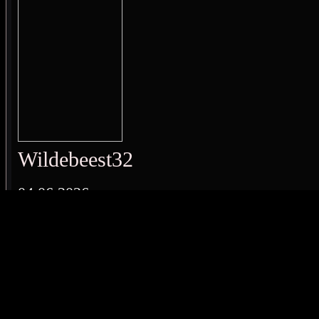
Wildebeest32
04.06.2026
17:51:11
#756711
[
+
-
]