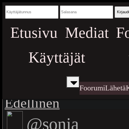
Kirjaud
Etusivu
Mediat
F
Käyttäjät
Foorumi
Lähetä
Edellinen
@sonja