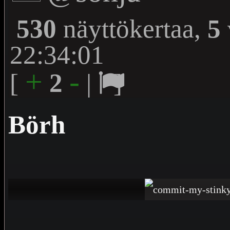
530
näyttökertaa,
5
22:34:01
+
-
[
2
|
]
Börh