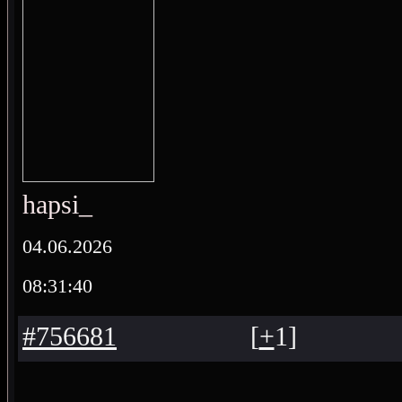
hapsi_
04.06.2026
08:31:40
#756681
[
+
1
]