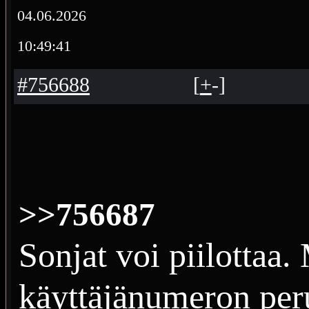
04.06.2026
10:49:41
#756688
[
+
-
]
>>756687
Sonjat voi piilottaa. 
käyttäjänumeron perus