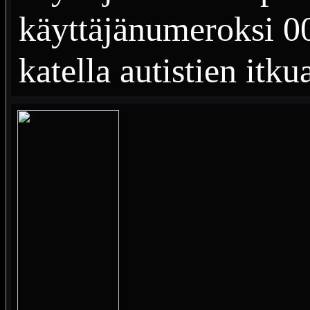
käyttäjänumeroksi 001
katella autistien itku