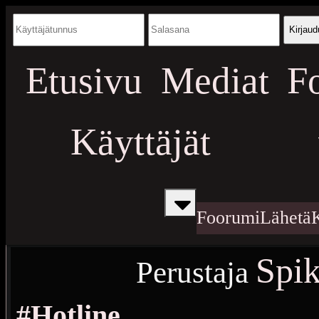
Kirjaud
Etusivu
Mediat
F
Käyttäjät
Foorumi
Lähetä
Spi
Perustaja
#Hotline