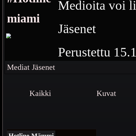
Medioita voi li
miami
Jäsenet
Perustettu
15.
Vierailuja
469
Mediat
Jäsenet
Kaikki media 
Kaikki
Kuvat
Hotline Mämmi