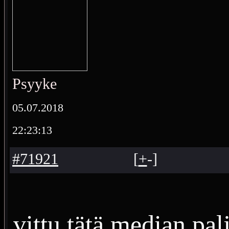
Psyyke
05.07.2018
22:23:13
#71921
[
+
-
]
vittu tätä median palj