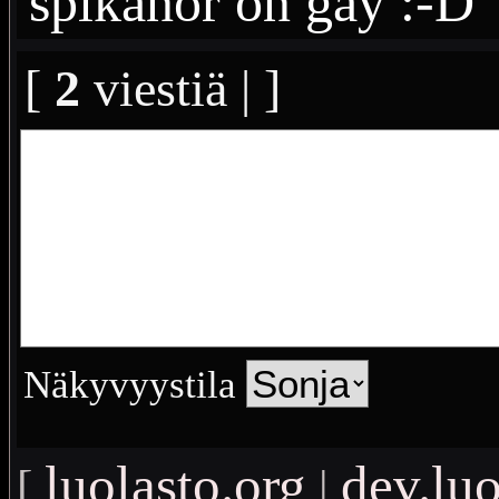
spikanor on gay :-D
[
2
viestiä | ]
Näkyvyystila
luolasto.org
dev.luo
[
|