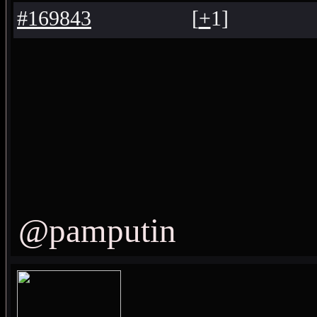
#169843
[
+
1
]
@pamputin