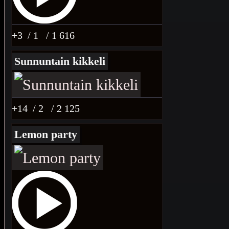
+3
/ 1
/ 1 616
Sunnuntain kikkeli
+14
/ 2
/ 2 125
Lemon party