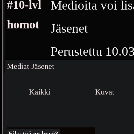
#10-lvl
Medioita voi lis
homot
Jäsenet
Perustettu
10.0
Vierailuja
569
M
Mediat
Jäsenet
👇👇👇listataa
Kaikki
Kuvat
kuuluvat homol
Eiks tää oo hyvä?