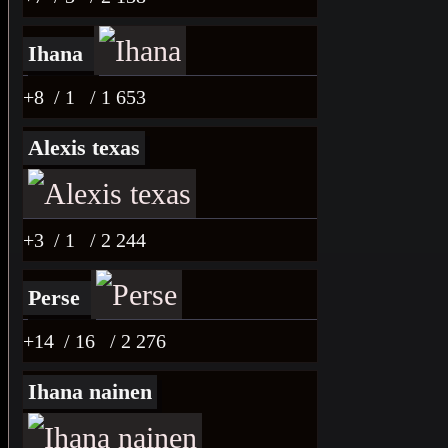
Ihana
+8
/ 1
/ 1 653
Alexis texas
+3
/ 1
/ 2 244
Perse
+14
/ 16
/ 2 276
Ihana nainen