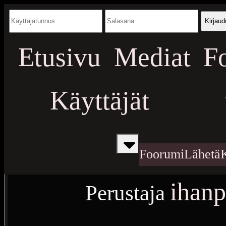
Kirjaud
Etusivu
Mediat
F
Käyttäjät
Foorumi
Lähetä
ihanp
Perustaja