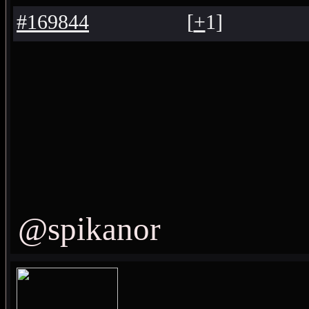
#169844
[
+
1
]
@spikanor