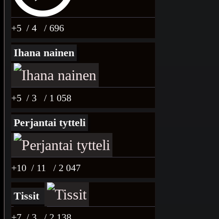
+5
/ 4
/ 696
Ihana nainen
+5
/ 3
/ 1 058
Perjantai tytteli
+10
/ 11
/ 2 047
Tissit
+7
/ 3
/ 2 138