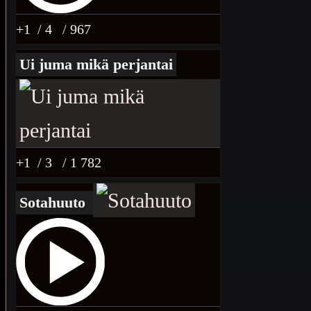
+1
/ 4
/ 967
Ui juma mikä perjantai
+1
/ 3
/ 1 782
Sotahuuto