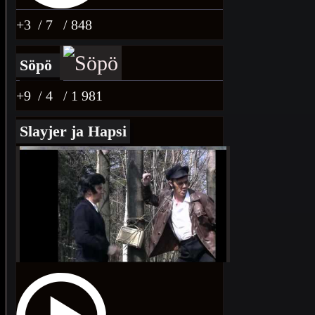
+3
/ 7
/ 848
Söpö
+9
/ 4
/ 1 981
Slayjer ja Hapsi