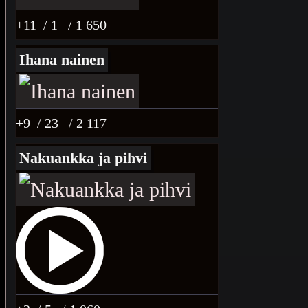
+11
/ 1
/ 1 650
Ihana nainen
+9
/ 23
/ 2 117
Nakuankka ja pihvi