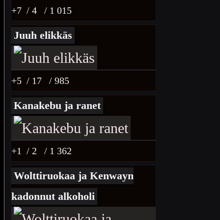
+7
/ 4
/ 1 015
Juuh elikkäs
+5
/ 17
/ 985
Kanakebu ja ranet
+1
/ 2
/ 1 362
Wolttiruokaa ja Kenwayn
kadonnut alkoholi