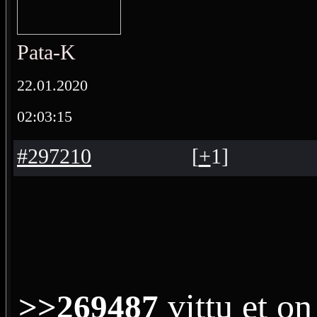
Pata-K
22.01.2020
02:03:15
#297210
[
+
1
]
vittu et on
>>269487