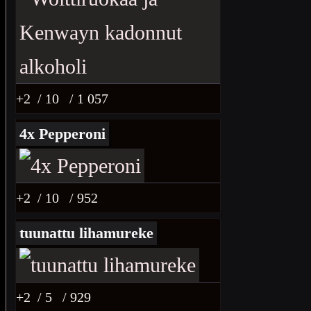
+2
/ 10
/ 1 057
4x Pepperoni
+2
/ 10
/ 952
tuunattu lihamureke
+2
/ 5
/ 929