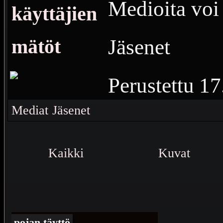
Medioita voi 
käyttäjien
Jäsenet
mätöt
Perustettu
17
Vierailuja
5 
Mediat
Jäsenet
Kaikki hass
Kaikki
Kuvat
nistimössös
pojan täyttö