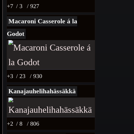
+7
/ 3
/ 927
Macaroni Casserole á la
Godot
+3
/ 23
/ 930
Kanajauhelihahässäkkä
+2
/ 8
/ 806