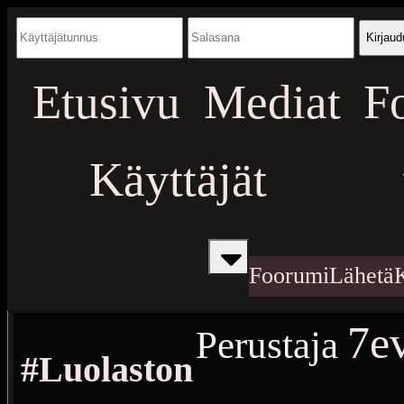
Kirjaud
Etusivu
Mediat
F
Käyttäjät
Foorumi
Lähetä
7ev
Perustaja
#Luolaston