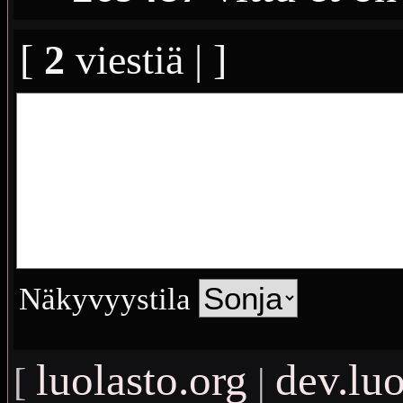
[
2
viestiä | ]
Näkyvyystila
luolasto.org
dev.luo
[
|