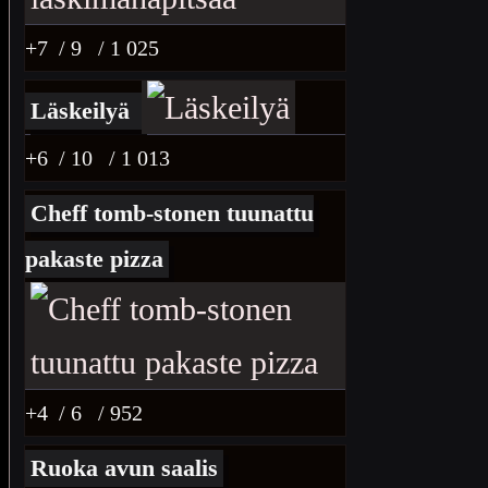
+7
/ 9
/ 1 025
Läskeilyä
+6
/ 10
/ 1 013
Cheff tomb-stonen tuunattu
pakaste pizza
+4
/ 6
/ 952
Ruoka avun saalis