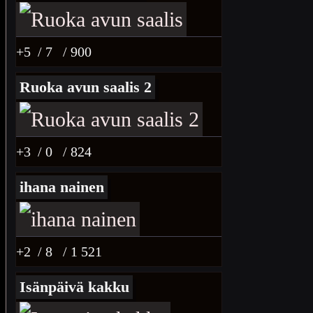
+5
/ 7
/ 900
Ruoka avun saalis 2
+3
/ 0
/ 824
ihana nainen
+2
/ 8
/ 1 521
Isänpäivä kakku