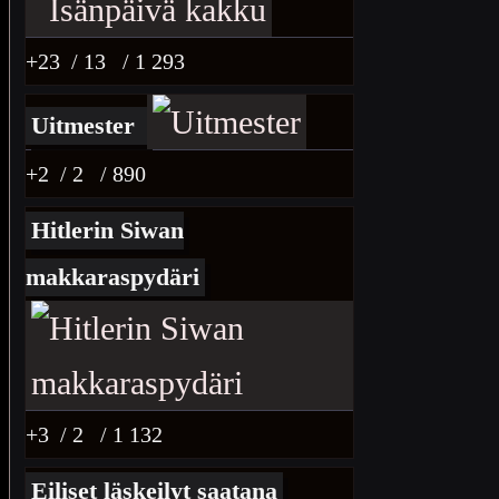
+23
/ 13
/ 1 293
Uitmester
+2
/ 2
/ 890
Hitlerin Siwan
makkaraspydäri
+3
/ 2
/ 1 132
Eiliset läskeilyt saatana