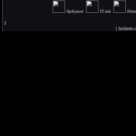
Spikanor
IT-äiä
Hist
1
[
luolasto.