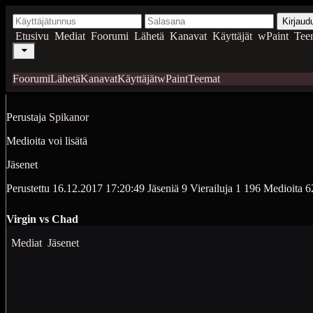
Kirjaud
Etusivu
Mediat
Foorumi
Lähetä
Kanavat
Käyttäjät
wPaint
Tee
Foorumi
Lähetä
Kanavat
Käyttäjät
wPaint
Teemat
Perustaja
Spikanor
Medioita voi lisätä
Jäsenet
Perustettu
16.12.2017 17:20:49
Jäseniä
9
Vierailuja
1 196
Medioita
6
Virgin vs Chad
Mediat
Jäsenet