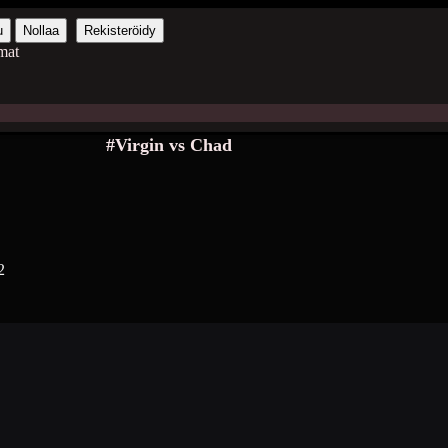
u
Nollaa
Rekisteröidy
mat
#Virgin vs Chad
2