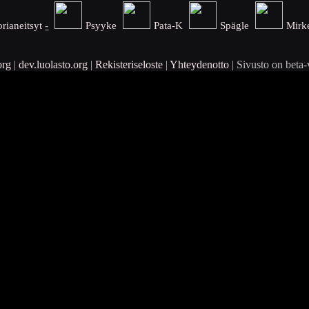
-
orianeitsyt
Psyyke
Pata-K
Spägle
Mirk
org
|
dev.luolasto.org
|
Rekisteriseloste
|
Yhteydenotto
| Sivusto on beta-