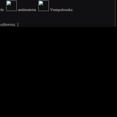
elz
antimateria
Vumpalouska
vaiheessa. ]