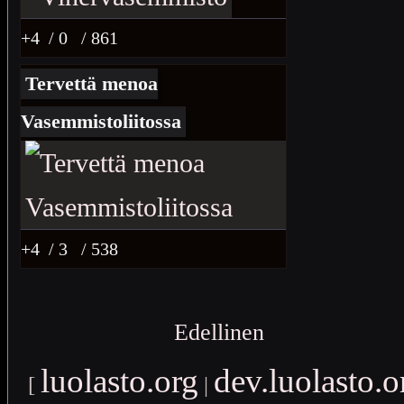
+4
/ 0
/ 861
Tervettä menoa
Vasemmistoliitossa
+4
/ 3
/ 538
Edellinen
luolasto.org
dev.luolasto.o
[
|