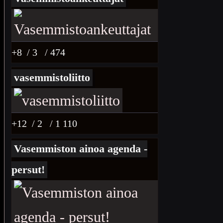
+8
/ 3
/ 474
vasemmistoliitto
+12
/ 2
/ 1 110
Vasemmiston ainoa agenda -
persut!