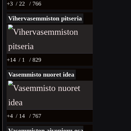
+3
/ 22
/ 766
Vihervasemmiston pitseria
+14
/ 1
/ 829
Vasemmisto nuoret idea
+4
/ 14
/ 767
Vasemmiston aivopieru osa