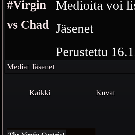
#Virgin
Medioita voi li
vs Chad
Jäsenet
Perustettu
16.1
Vierailuja
1 19
Mediat
Jäsenet
Virgin vs Cha
Kaikki
Kuvat
The Virgin Centrist