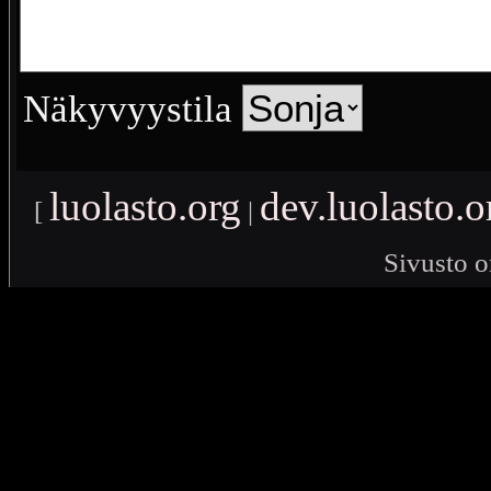
Näkyvyystila
luolasto.org
dev.luolasto.o
[
|
Sivusto o