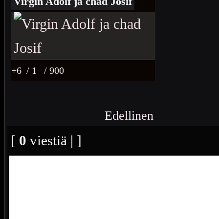
Virgin Adolf ja chad Josif
+6
/ 1
/ 900
Edellinen
[
0
viestiä | ]