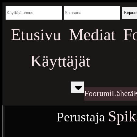
Kirjaud
Etusivu
Mediat
F
Käyttäjät
Foorumi
Lähetä
Spik
Perustaja