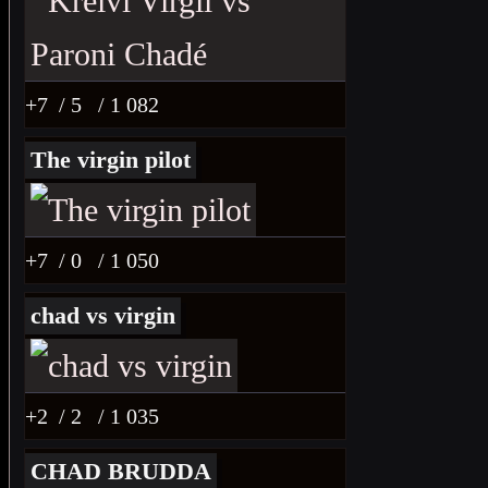
+7
/ 5
/ 1 082
The virgin pilot
+7
/ 0
/ 1 050
chad vs virgin
+2
/ 2
/ 1 035
CHAD BRUDDA