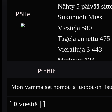
Nähty
5 päivää sitt
Pölle
Sukupuoli
Mies
Viestejä
580
Tageja annettu
475
Vierailuja
3 443
Medioita
134
Medioiden näyttöke
Profiili
Plussia
999
Monivammaiset homot ja juopot on listattu
Saavutuksia
21
[
0
viestiä | ]