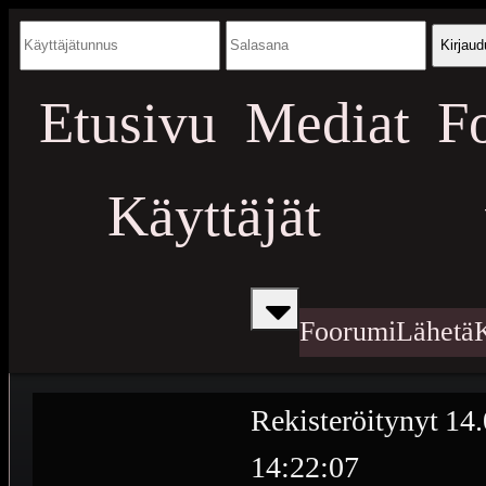
Kirjaud
Etusivu
Mediat
F
Käyttäjät
Foorumi
Lähetä
Rekisteröitynyt
14.
14:22:07