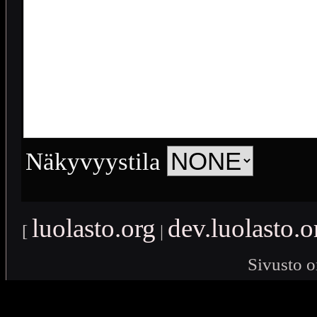
Näkyvyystila
luolasto.org
dev.luolasto.o
[
|
Sivusto o