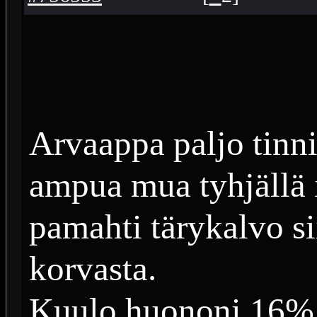
Arvaappa paljo tinni
ampua mua tyhjällä 
pamahti tärykalvo sii
korvasta.
Kuulo huononi 16% v