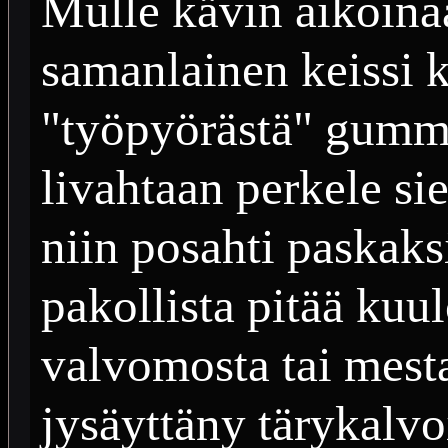
Mulle kävin aikoina
samanlainen keissi k
"työpyörästä" gumm
livahtaan perkele si
niin posahti paskaks
pakollista pitää kuu
valvomosta tai mestar
jysäyttäny tärykalvoi