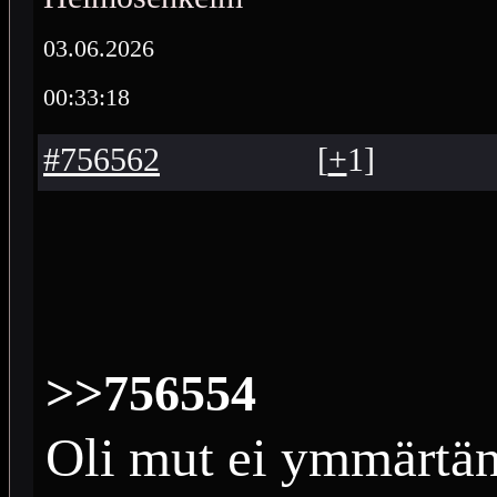
03.06.2026
00:33:18
#756562
[
+
1
]
>>756554
Oli mut ei ymmärtä