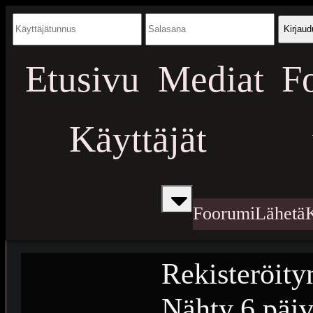
Kirjaud
Etusivu
Mediat
F
Käyttäjät
Foorumi
Lähetä
Rekisteröity
Nähty
6 päiv