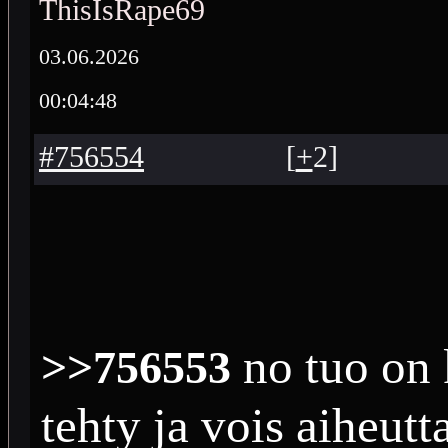
ThisIsRape69
03.06.2026
00:04:48
#756554
[
+
2
]
no tuo on 
>>756553
tehty ja vois aiheutt