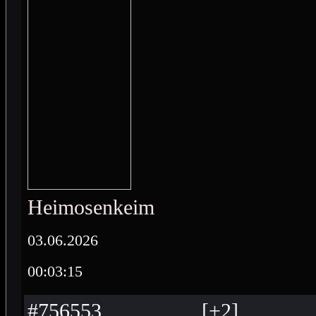
Heimosenkeimo
03.06.2026
00:03:15
#756553
[
+
2
]