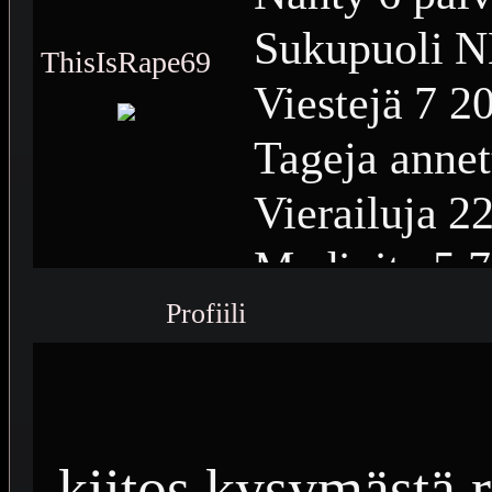
Sukupuoli
N
ThisIsRape69
Viestejä
7 2
Tageja annet
Vierailuja
22
Medioita
5 
Profiili
Medioiden n
Plussia
14 9
Saavutuksia
kiitos kysymästä 