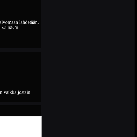
 valvomaan lähdetään,
 väittävät
än vaikka jostain