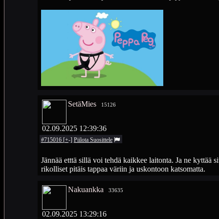
SetäMies
15126
02.09.2025 12:39:36
#715016
[
+
-
]
Piilota
Suosittele
Jännää etttä sillä voi tehdä kaikkee laitonta. Ja ne kyttää 
rikolliset pitäis tappaa väriin ja uskontoon katsomatta.
Nakuankka
33635
02.09.2025 13:29:16