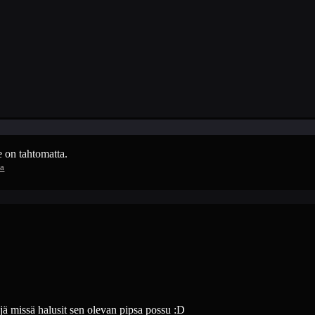
e on tahtomatta.
ja
ejä missä halusit sen olevan pipsa possu :D