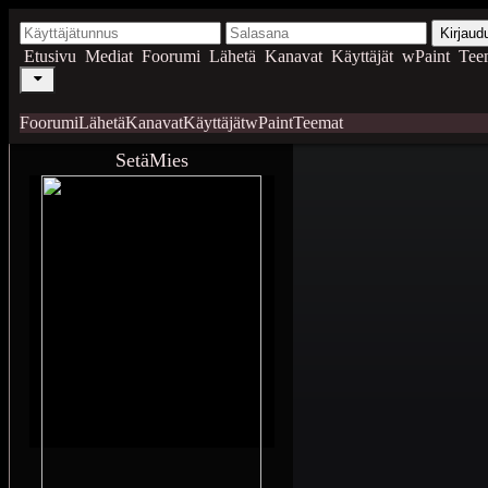
Kirjaud
Etusivu
Mediat
Foorumi
Lähetä
Kanavat
Käyttäjät
wPaint
Tee
Foorumi
Lähetä
Kanavat
Käyttäjät
wPaint
Teemat
SetäMies