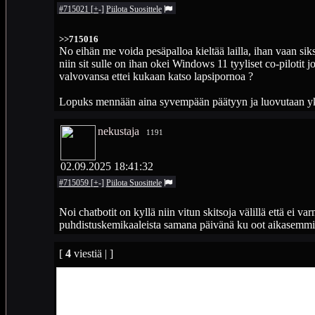
#715021
[
+
-
]
Piilota
Suosittele
>>715016
No eihän me voida pesäpalloa kieltää lailla, ihan vaan sik
niin sit sulle on ihan okei Windows 11 tyyliset co-pilotit j
valvovansa ettei kukaan katso lapsipornoa ?
Lopuks mennään aina syvempään päätyyn ja luovutaan yksi
nekustaja
1191
02.09.2025 18:41:32
#715059
[
+
-
]
Piilota
Suosittele
Noi chatbotit on kyllä niin vitun skitsoja välillä että ei v
puhdistuskemikaaleista samana päivänä ku oot aikasemmin
[
4
viestiä | ]