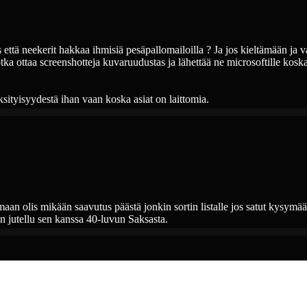
s että neekerit hakkaa ihmisiä pesäpallomailoilla ? Ja jos kieltämään ja
otka ottaa screenshotteja kuvaruudustas ja lähettää ne microsoftille koska
tyisyydestä ihan vaan koska asiat on laittomia.
armaan olis mikään saavutus päästä jonkin sortin listalle jos satut kysymä
 jutellu sen kanssa 40-luvun Saksasta.