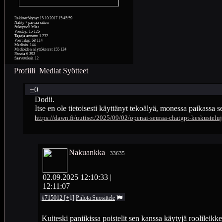
Rekisteröitynyt
15.10.2017 15:45:59
Nähty
7 päivää sitten
Sukupuoli
Mies
Viestejä
15 126
Tageja annettu
1 232
Vierailuja
68 114
Medioita
144
Medioiden näyttökerrat
155 124
Plussia
6 392
Saavutuksia
12
Profiili
Mediat
Syötteet
+
0
Dodii.
Itse en ole tietoisesti käyttänyt tekoälyä, monessa paikassa s
https://dawn.fi/uutiset/2025/09/02/openai-seuraa-chatgpt-keskustelu
Nakuankka
33635
02.09.2025 12:10:33
|
12:11:07
#715012
[
+
1
]
Piilota
Suosittele
Kuiteski paniikissa poistelit sen kanssa käytyjä roolileikk