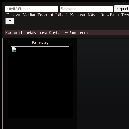
Kirjaud
Etusivu
Mediat
Foorumi
Lähetä
Kanavat
Käyttäjät
wPaint
Tee
Foorumi
Lähetä
Kanavat
Käyttäjät
wPaint
Teemat
Kenway