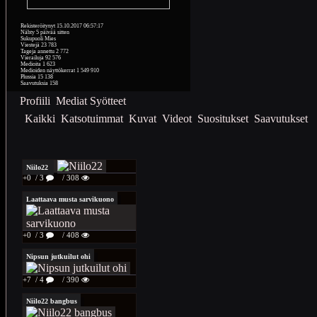
Rekisteröitynyt
15.10.2017 06:57:17
Nähty
5 päivää sitten
Sukupuoli
Mies
Viestejä
23 783
Tageja annettu
2 772
Vierailuja
92 576
Medioita
1 623
Medioiden näyttökerrat
1 549 910
Plussia
15 138
Saavutuksia
158
Profiili
Mediat
Syötteet
Kaikki
Katsotuimmat
Kuvat
Videot
Suositukset
Saavutukset
Niilo22
+0
/ 3
/ 308
Laattaava musta sarvikuono
+0
/ 3
/ 408
Nipsun jutkuilut ohi
+7
/ 4
/ 390
Niilo22 bangbus