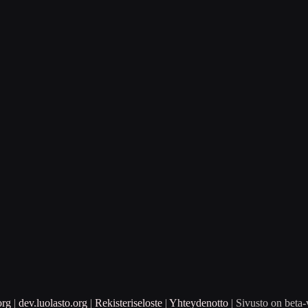
org
|
dev.luolasto.org
|
Rekisteriseloste
|
Yhteydenotto
| Sivusto on beta-