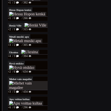
+1
/ 3
/ 392
Hessu Hopon kenkä
+1
/ 0
/ 266
Herää Ville
+2
/ 1
/ 315
Metali musiki apu
+3
/ 2
/ 305
Ukraina
+4
/ 3
/ 394
Hyvä otsikko
+2
/ 6
/ 634
Miehet vain magailee
+3
/ 5
/ 434
Apu voittaa kultaa
+6
/ 0
/ 296