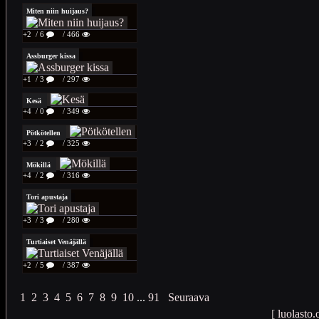
Miten niin huijaus?
+2
/ 6
/ 466
Assburger kissa
+1
/ 3
/ 297
Kesä
+4
/ 0
/ 349
Pötkötellen
+3
/ 2
/ 325
Mökillä
+4
/ 2
/ 316
Tori apustaja
+3
/ 3
/ 280
Turtiaiset Venäjällä
+2
/ 5
/ 387
1
2
3
4
5
6
7
8
9
10
...
91
Seuraava
[
luolasto.