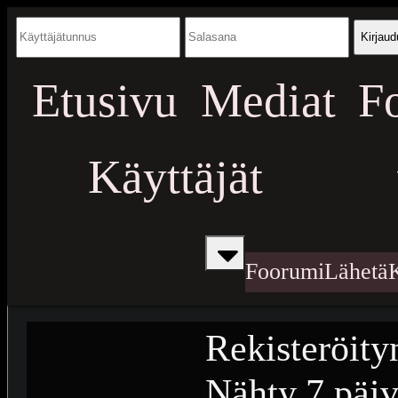
Kirjaud
Etusivu
Mediat
F
Käyttäjät
Foorumi
Lähetä
Rekisteröity
Nähty
7 päiv