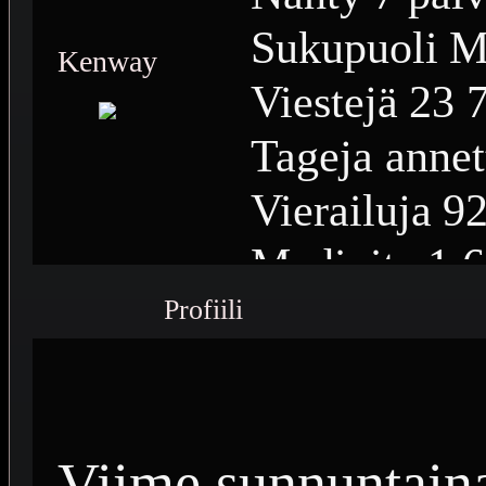
Sukupuoli
M
Kenway
Viestejä
23 
Tageja annet
Vierailuja
92
Medioita
1 
Profiili
Medioiden n
Plussia
15 1
Saavutuksia
Viime sunnuntaina 