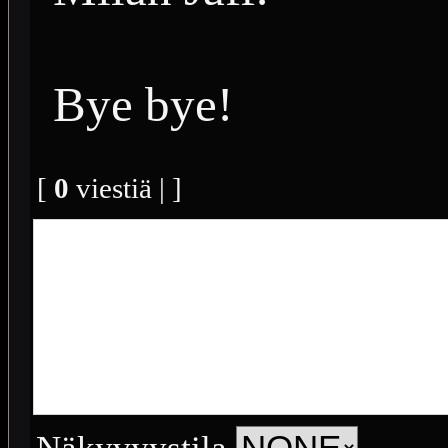
Bye bye!
[
0
viestiä | ]