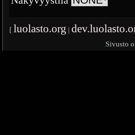
Näkyvyystila
luolasto.org
dev.luolasto.o
[
|
Sivusto o