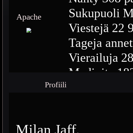
Sukupuoli
M
Apache
Viestejä
22 
Tageja annet
Vierailuja
28
Medioita
18
Profiili
Medioiden n
Plussia
6 12
Saavutuksia
Milan Jaff.