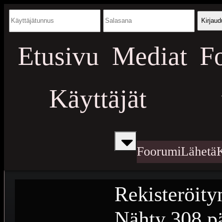
Kirjaud
Etusivu
Mediat
F
Käyttäjät
Foorumi
Lähetä
Rekisteröity
Nähty
308 pä