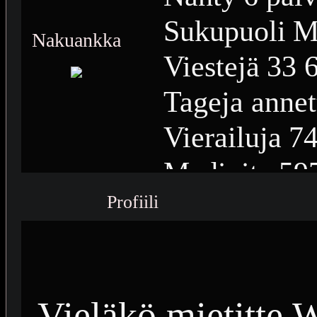
Sukupuoli
M
Nakuankka
Viestejä
33 
Tageja annet
Vierailuja
74
Medioita
59
Profiili
Medioiden n
Plussia
15 6
Saavutuksia
Vieläkö mietitte