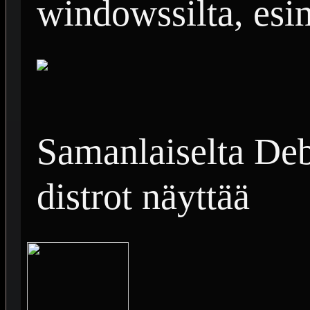
windowssilta, esi
Samanlaiselta De
distrot näyttää