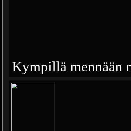
Kympillä mennään n