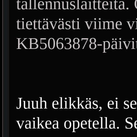
tallennuslaitteita
tiettävästi viime v
KB5063878-päivit
Juuh elikkäs, ei s
vaikea opetella. 