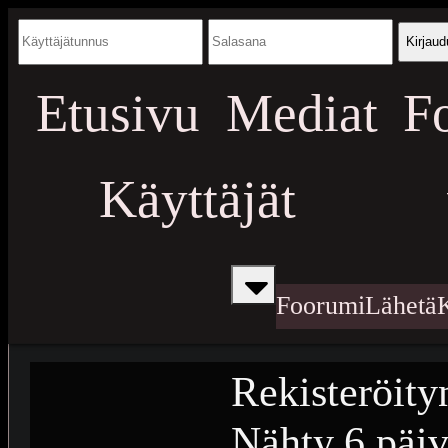
Kirjaud
Etusivu
Mediat
F
Käyttäjät
Foorumi
Lähetä
Rekisteröity
Nähty
6 päiv