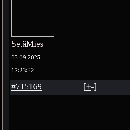
SetäMies
03.09.2025
17:23:32
#715169
[
+
-
]