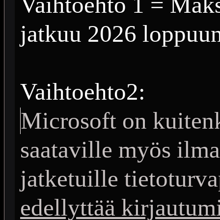
Vaihtoehto 1 = Maksa
jatkuu 2026 loppuu
Vaihtoehto2:
Microsoft on kuiten
saataville myös ilm
jatketuille tietoturv
edellyttää kirjautumi