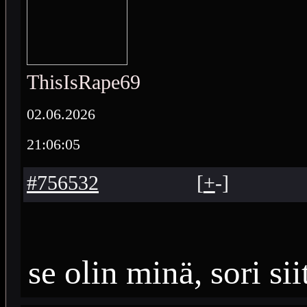
ThisIsRape69
02.06.2026
21:06:05
#756532
[
+
-
]
se olin minä, sori sii