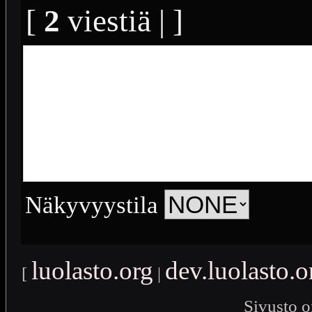
[
2
viestiä | ]
Näkyvyystila
luolasto.org
dev.luolasto.o
[
|
Sivusto o