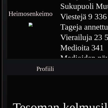
Sukupuoli
Mu
Heimosenkeimo
Viestejä
9 336
Tageja annettu
Vierailuja
23 
Medioita
341
Medioiden näy
Plussia
6 960
Profiili
Saavutuksia
2
Tesoman kelmusil