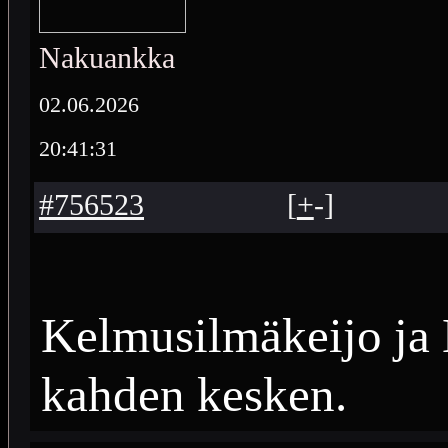
Nakuankka
02.06.2026
20:41:31
#756523
[
+
-
]
Kelmusilmäkeijo ja 
kahden kesken.