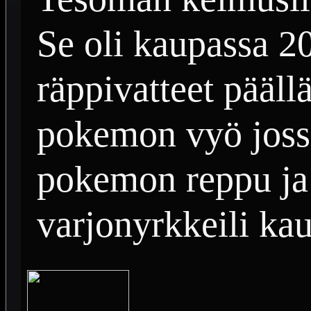
Se oli kaupassa 2
räppivatteet päällä
pokemon vyö jossa
pokemon reppu ja 
varjonyrkkeili ka