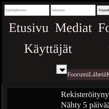
Kirjaud
Etusivu
Mediat
F
Käyttäjät
Foorumi
Lähetä
Rekisteröityny
Nähty
5 päivää