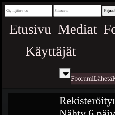
Kirjaud
Etusivu
Mediat
F
Käyttäjät
Foorumi
Lähetä
Rekisteröity
Nähty
6 päiv