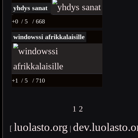
yhdys sanat
+0
/ 5
/ 668
windowssi afrikkalaisille
+1
/ 5
/ 710
1
2
luolasto.org
dev.luolasto.o
[
|