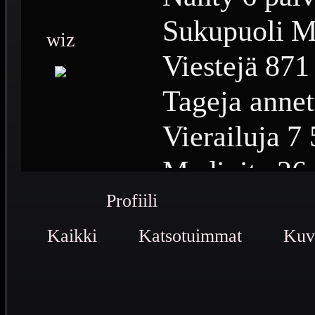
Sukupuoli
M
wiz
Viestejä
871
Tageja annet
Vierailuja
7 
Medioita
26
Profiili
Medioiden n
Kaikki
Katsotuimmat
Plussia
73
Kuv
Saavutuksia