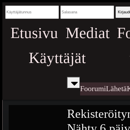
Kirjaud
Etusivu
Mediat
F
Käyttäjät
Foorumi
Lähetä
Rekisteröity
Nähty
6 päiv