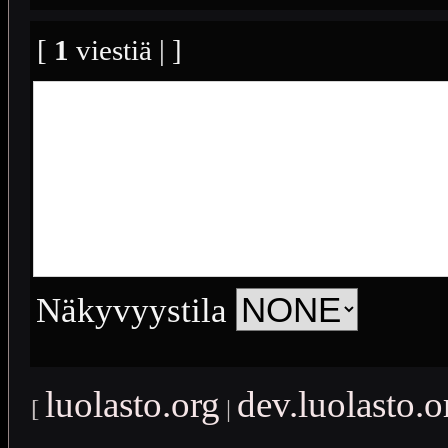
[
1
viestiä | ]
Näkyvyystila
luolasto.org
dev.luolasto.o
[
|