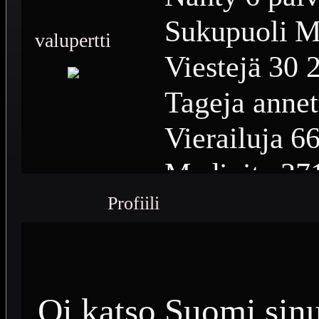
Sukupuoli
M
valupertti
Viestejä
30 
Tageja annet
Vierailuja
66
Medioita
37
Profiili
Medioiden n
Plussia
12 0
Saavutuksia
Oi katso Suomi sinu