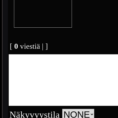
[
0
viestiä | ]
Näkyvyystila