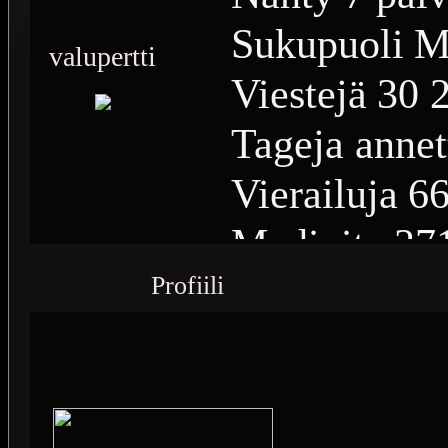
Sukupuoli
M
valupertti
Viestejä
30 
Tageja annet
Vierailuja
66
Medioita
37
Profiili
Medioiden n
Plussia
12 0
Saavutuksia