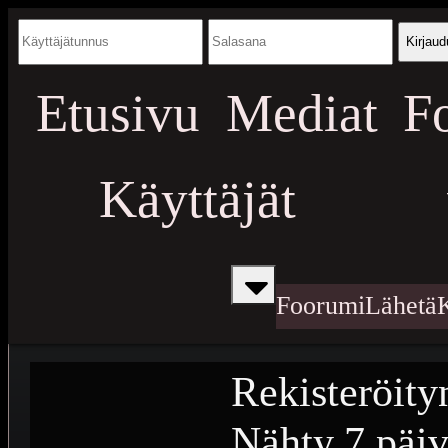
Kirjaud
Etusivu
Mediat
F
Käyttäjät
Foorumi
Lähetä
Rekisteröity
Nähty
7 päiv