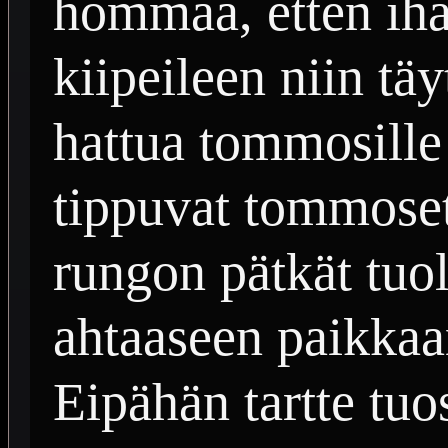
hommaa, etten ihan
kiipeileen niin tä
hattua tommosille t
tippuvat tommoset
rungon pätkät tuol
ahtaaseen paikkaa
Eipähän tartte tuo