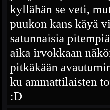
kyllähän se veti, mut
puukon kans käyä vii
satunnaisia pitempiä 
aika irvokkaan näkö
pitkäkään avautumin
ku ammattilaisten to
:D