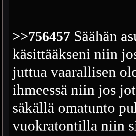
Säähän asu
>>756457
käsittääkseni niin jo
juttua vaarallisen ol
ihmeessä niin jos jot
säkällä omatunto p
vuokratontilla niin s