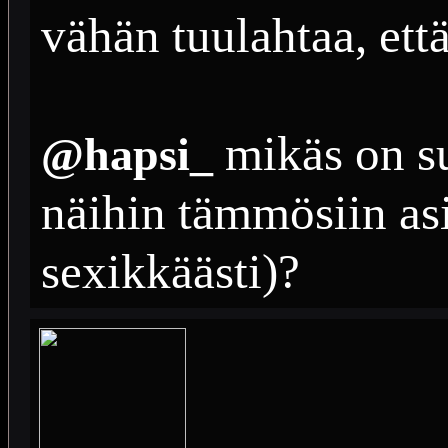
vähän tuulahtaa, ett
mikäs on s
@hapsi_
näihin tämmösiin asi
sexikkäästi)?