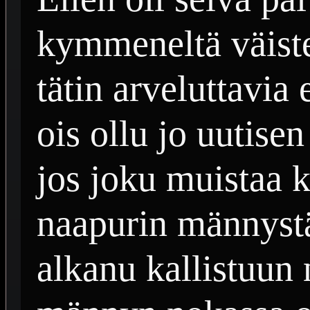
kymmeneltä väist
tätin arveluttavia 
ois ollu jo uutisen
jos joku muistaa k
naapurin männystä
alkanu kallistuun 