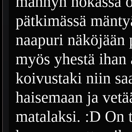
männyn nokassa o
pätkimässä mäntyä
naapuri näköjään 
myös yhestä ihan 
koivustaki niin sa
haisemaan ja vetää
matalaksi. :D On 