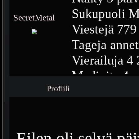
Sukupuoli
M
SecretMetal
Viestejä
779
Tageja annet
Vierailuja
4 
Medioita
4
Profiili
Medioiden n
Plussia
546
Saavutuksia
Eilen oli selvä pä