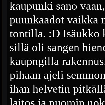
kaupunki sano vaan, 
puunkaadot vaikka 
tontilla. :D Isäukko 
sillä oli sangen hien
kaupngilla rakennusm
pihaan ajeli semmon
ihan helvetin pitkäl
laitos ja puomin nok