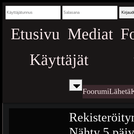
Kirjaud
Etusivu
Mediat
F
Käyttäjät
Foorumi
Lähetä
Rekisteröity
Nähty
5 päiv