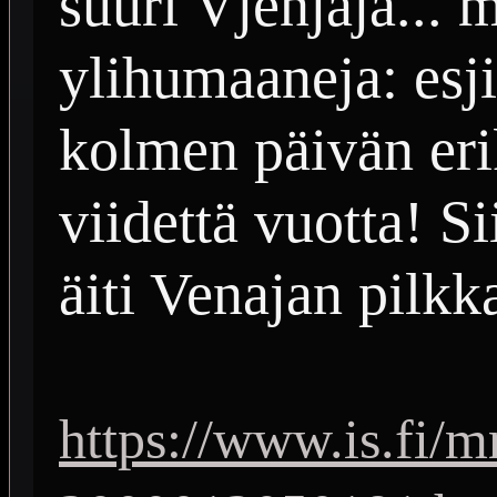
suuri Vjenjäjä... 
ylihumaaneja: esj
kolmen päivän eri
viidettä vuotta! Si
äiti Venajan pilkk
https://www.is.fi/