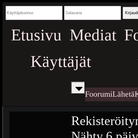
Kirjaud
Etusivu
Mediat
F
Käyttäjät
Foorumi
Lähetä
Rekisteröity
Nähty
6 päiv