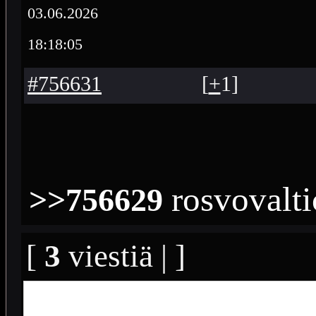
03.06.2026
18:18:05
#756631
[
+
1
]
rosvovalti
>>756629
[
3
viestiä | ]