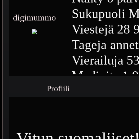
Sukupuoli
M
digimummo
Viestejä
28 
Tageja annet
Vierailuja
53
Medioita
1 
Profiili
Medioiden n
Plussia
13 4
Saavutuksia
Vitun suomaliiset! 