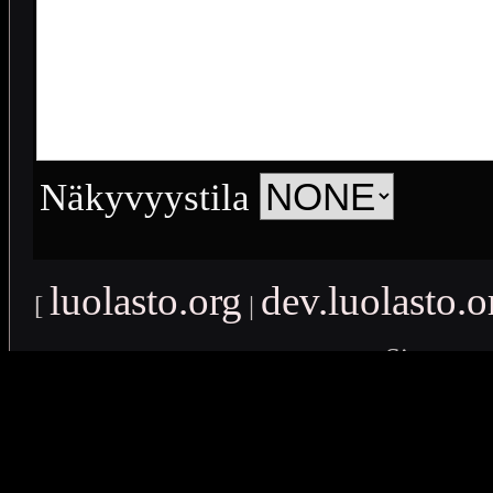
Näkyvyystila
luolasto.org
dev.luolasto.o
[
|
Sivusto o