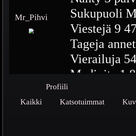
Sukupuoli
M
Mr_Pihvi
Viestejä
9 4
Tageja annet
Vierailuja
54
Medioita
1 
Profiili
Medioiden n
Kaikki
Katsotuimmat
Plussia
12 2
Kuv
Saavutuksia