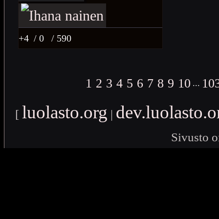
+4
/ 0
/ 590
1
2
3
4
5
6
7
8
9
10
10
...
luolasto.org
dev.luolasto.o
[
|
Sivusto o