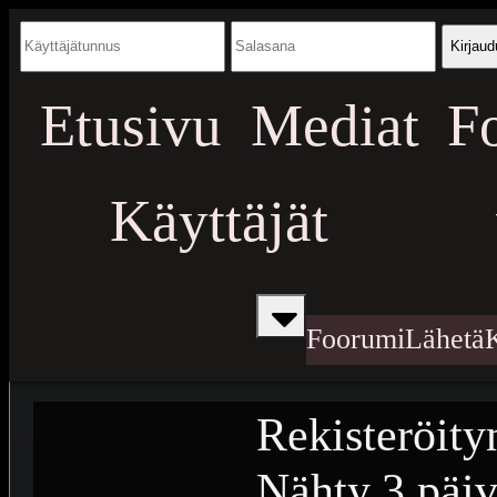
Kirjaud
Etusivu
Mediat
F
Käyttäjät
Foorumi
Lähetä
Rekisteröity
Nähty
3 päiv