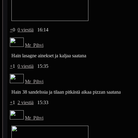
+
0
0 viestiä
16:14
Mr_Pihvi
Hain lasagne ainekset ja kaljaa saatana
+
1
0 viestiä
15:35
Mr_Pihvi
Hain 38 sandelssia ja tilaan pitkästä aikaa pizzan saatana
+
1
2 viestiä
15:33
Mr_Pihvi