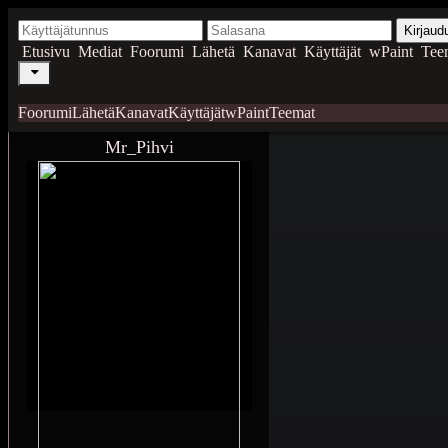
Kirjaud
Etusivu
Mediat
Foorumi
Lähetä
Kanavat
Käyttäjät
wPaint
Tee
Foorumi
Lähetä
Kanavat
Käyttäjät
wPaint
Teemat
Mr_Pihvi