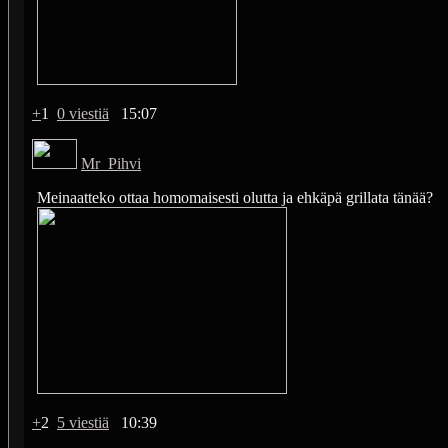
+
1
0 viestiä
15:07
Mr_Pihvi
Meinaatteko ottaa homomaisesti olutta ja ehkäpä grillata tänää?
+
2
5 viestiä
10:39