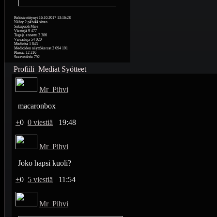
Rekisteröitynyt
16.10.2017 13:16:28
Nähty
2 päivää sitten
Sukupuoli
Mies
Viestejä
9 477
Tageja annettu
2 386
Vierailuja
54 020
Medioita
1 843
Medioiden näyttökerrat
2 094 191
Plussia
12 216
Saavutuksia
792
Profiili
Mediat
Syötteet
Mr_Pihvi
macaronbox
+
0
0 viestiä
19:48
Mr_Pihvi
Joko hapsi kuoli?
+
0
5 viestiä
11:54
Mr_Pihvi