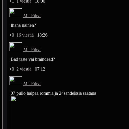
+
1
1 viestiä
18:00
Mr_Pihvi
Ihana nainen?
+
0
16 viestiä
18:26
Mr_Pihvi
Bad taste vai braindead?
+
0
2 viestiä
07:12
Mr_Pihvi
07 pullo halpaa rommia ja 24sandelssia saatana