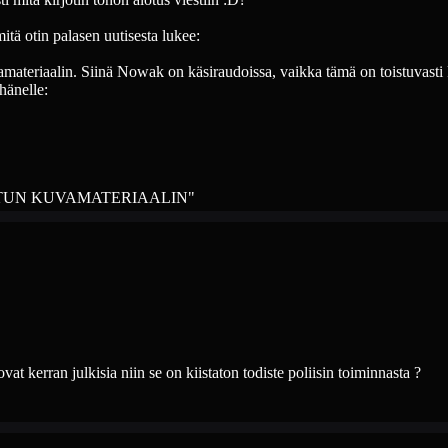
itä otin palasen uutisesta lukee:
materiaalin. Siinä Nowak on käsiraudoissa, vaikka tämä on toistuvasti k
hänelle:
ETUN KUVAMATERIAALIN"
at kerran julkisia niin se on kiistaton todiste poliisin toiminnasta ?