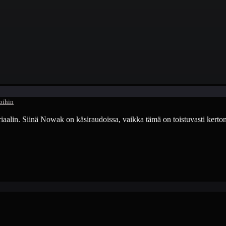
toihin
aalin. Siinä Nowak on käsiraudoissa, vaikka tämä on toistuvasti kertonut