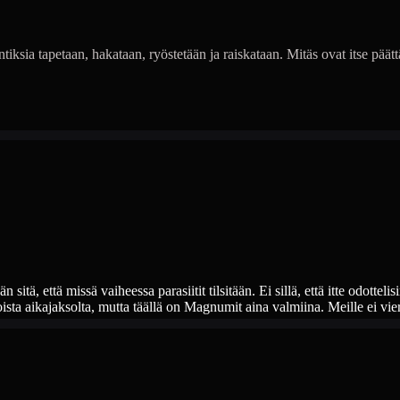
antiksia tapetaan, hakataan, ryöstetään ja raiskataan. Mitäs ovat itse päät
sitä, että missä vaiheessa parasiitit tilsitään. Ei sillä, että itte odottelis
ista aikajaksolta, mutta täällä on Magnumit aina valmiina. Meille ei viera