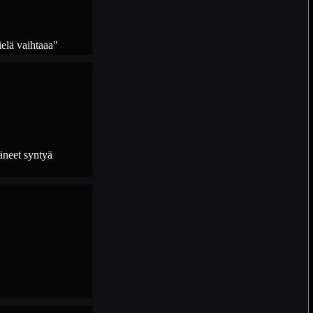
ielä vaihtaaa"
täneet syntyä