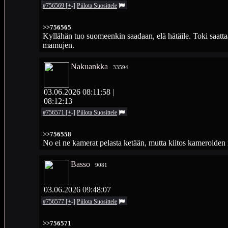
#756569
[
+
-
]
Piilota
Suosittele
>>756565
Kyllähän tuo suomeenkin saadaan, elä hätäile. Toki saattaa
mamujen.
Nakuankka
33594
03.06.2026 08:11:58
|
08:12:13
#756571
[
+
-
]
Piilota
Suosittele
>>756558
No ei ne kamerat pelasta ketään, mutta kiitos kameroiden n
Basso
9081
03.06.2026 09:48:07
#756577
[
+
-
]
Piilota
Suosittele
>>756571