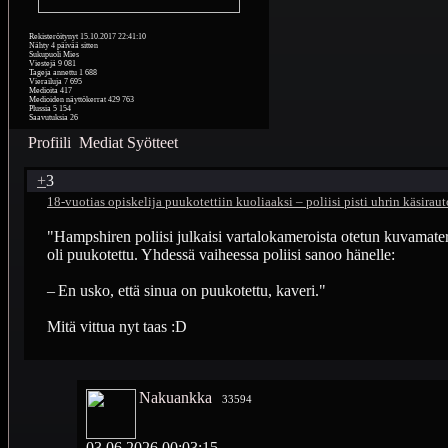
Rekisteröitynyt
15.10.2017 22:41:10
Nähty
4 päivää sitten
Sukupuoli
Mies
Viestejä
9 081
Tageja annettu
1 688
Vierailuja
7 695
Medioita
417
Medioiden näyttökerrat
429 763
Plussia
5 154
Saavutuksia
26
Profiili
Mediat
Syötteet
+
3
18-vuotias opiskelija puukotettiin kuoliaaksi – poliisi pisti uhrin käsirau
"Hampshiren poliisi julkaisi vartalokameroista otetun kuvamateri
oli puukotettu. Yhdessä vaiheessa poliisi sanoo hänelle:
– En usko, että sinua on puukotettu, kaveri."
Mitä vittua nyt taas :D
Nakuankka
33594
03.06.2026 00:03:15