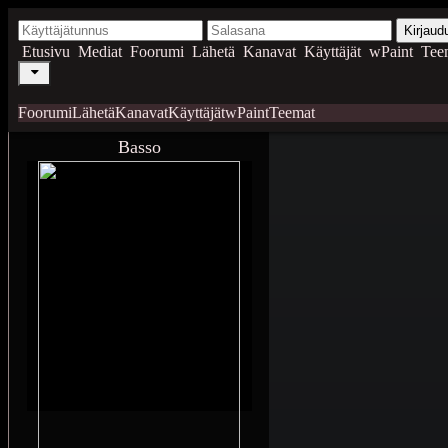
Kirjaud
Etusivu
Mediat
Foorumi
Lähetä
Kanavat
Käyttäjät
wPaint
Tee
Foorumi
Lähetä
Kanavat
Käyttäjät
wPaint
Teemat
Basso