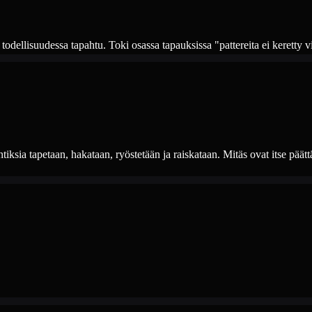
 todellisuudessa tapahtu. Toki osassa tapauksissa "pattereita ei keretty v
antiksia tapetaan, hakataan, ryöstetään ja raiskataan. Mitäs ovat itse päät