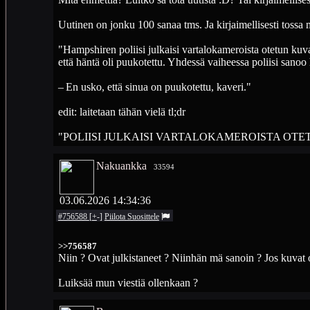
Uutinen on jonku 100 sanaa tms. Ja kirjaimellisesti tossa m
"Hampshiren poliisi julkaisi vartalokameroista otetun kuva
että häntä oli puukotettu. Yhdessä vaiheessa poliisi sanoo 
– En usko, että sinua on puukotettu, kaveri."
edit: laitetaan tähän vielä tl;dr
"POLIISI JULKAISI VARTALOKAMEROISTA OT
Nakuankka
33594
03.06.2026 14:34:36
#756588
[
+
-
]
Piilota
Suosittele
>>756587
Niin ? Ovat julkistaneet ? Niinhän mä sanoin ? Jos kuvat ov
Luiksää mun viestiä ollenkaan ?