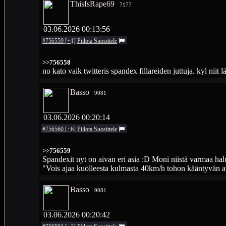
ThisIsRape69
7177
03.06.2026 00:13:56
#756559
[
+
1
]
Piilota
Suosittele
>>756558
no kato vaik twitteris spandex fillareiden juttuja. kyl niit
Basso
9081
03.06.2026 00:20:14
#756560
[
+
6
]
Piilota
Suosittele
>>756559
Spandexit nyt on aivan eri asia :D Moni niistä varmaa hal
"Vois ajaa kuolleesta kulmasta 40km/h tohon kääntyvän a
Basso
9081
03.06.2026 00:20:42