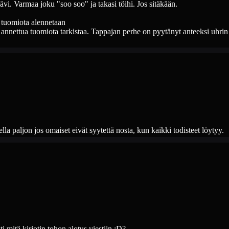
kävi. Varmaa joku "soo soo" ja takasi töihi. Jos sitäkään.
n tuomiota alennetaan
e annettua tuomiota tarkistaa. Tappajan perhe on pyytänyt anteeksi uhrin 
lla paljon jos omaiset eivät syytettä nosta, kun kaikki todisteet löytyy.
ti mitä kirjotin tohon alotus viestiin :D?