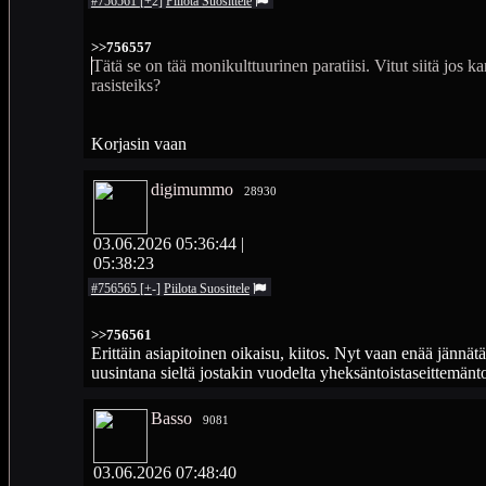
#756561
[
+
2
]
Piilota
Suosittele
>>756557
Tätä se on tää monikulttuurinen paratiisi. Vitut siitä jos k
rasisteiks?
Korjasin vaan
digimummo
28930
03.06.2026 05:36:44
|
05:38:23
#756565
[
+
-
]
Piilota
Suosittele
>>756561
Erittäin asiapitoinen oikaisu, kiitos. Nyt vaan enää jännätään 
uusintana sieltä jostakin vuodelta yheksäntoistaseittemänto
Basso
9081
03.06.2026 07:48:40