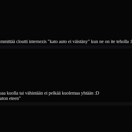
 lämmittää cloutti internezis "kato auto ei väistäny" kun ne on ite teholl
uaa kuolla tai vähintään ei pelkää kuolemaa yhtään :D
uton eteen"