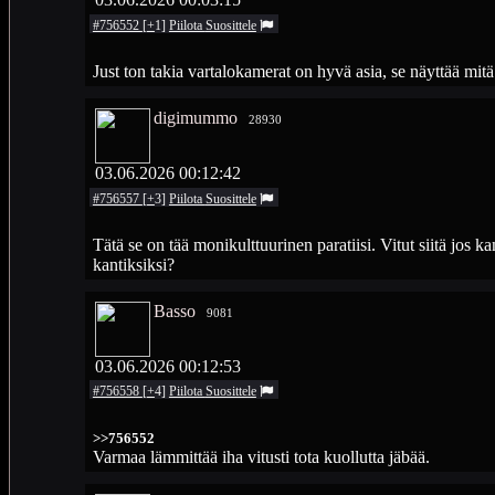
#756552
[
+
1
]
Piilota
Suosittele
Just ton takia vartalokamerat on hyvä asia, se näyttää mitä
digimummo
28930
03.06.2026 00:12:42
#756557
[
+
3
]
Piilota
Suosittele
Tätä se on tää monikulttuurinen paratiisi. Vitut siitä jos k
kantiksiksi?
Basso
9081
03.06.2026 00:12:53
#756558
[
+
4
]
Piilota
Suosittele
>>756552
Varmaa lämmittää iha vitusti tota kuollutta jäbää.