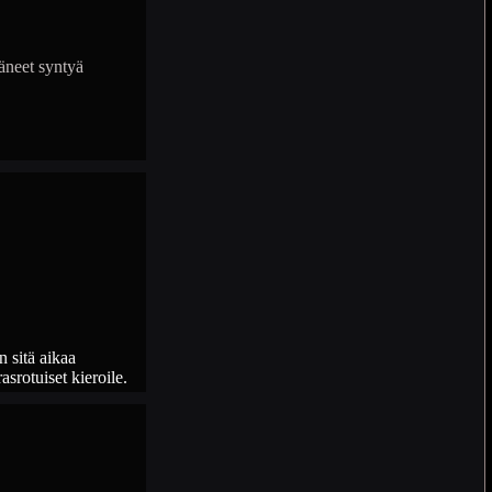
täneet syntyä
in sitä aikaa
srotuiset kieroile.