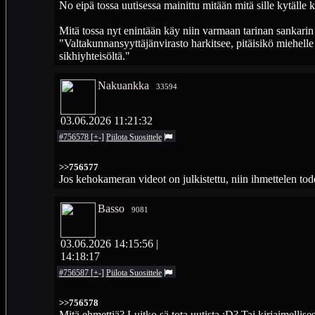
No eipä tossa uutisessa mainittu mitään mitä sille kytälle 
Mitä tossa nyt enintään käy niin varmaan tarinan sankari
"Valtakunnan­syyttäjän­virasto harkitsee, pitäisikö miehell
sikhiyhteisöltä."
Nakuankka
33594
03.06.2026 11:21:32
#756578
[
+
-
]
Piilota
Suosittele
>>756577
Jos kehokameran videot on julkistettu, niin ihmettelen tode
Basso
9081
03.06.2026 14:15:56
|
14:18:17
#756587
[
+
-
]
Piilota
Suosittele
>>756578
Mitä ehmettiä? Luitko sä tota uutista :D? Tai kirjaimellises