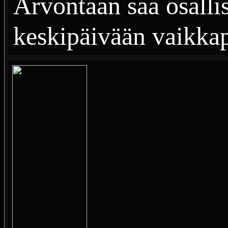
Arvontaan saa osalli
keskipäivään vaikkap