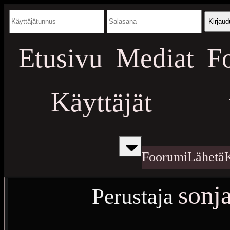
Kirjaud
Etusivu
Mediat
F
Käyttäjät
Foorumi
Lähetä
sonj
Perustaja