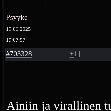
Psyyke
19.06.2025
19:07:57
#703328
[
+
1
]
Ainiin ja virallinen t