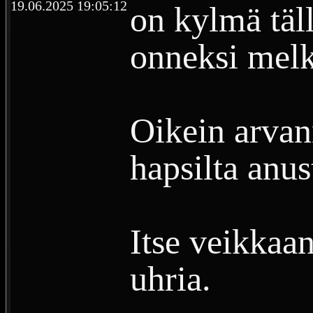
19.06.2025 19:05:12
on kylmä täl
Ilmoituksia ja 
onneksi mel
Oikein arvan
hapsilta anust
Itse veikkaan
uhria.