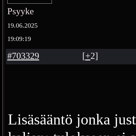
Psyyke
19.06.2025
19:09:19
#703329
[
+
2
]
Lisäsääntö jonka jus