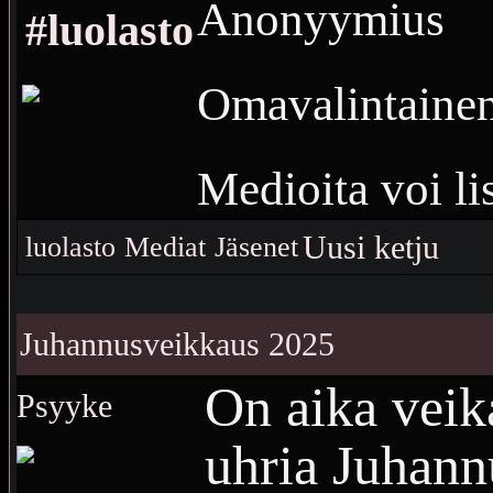
Anonyymius
#luolasto
Omavalintaine
Medioita voi li
Uusi ketju
luolasto
Mediat
Jäsenet
Moderaattorit
Juhannusveikkaus 2025
Perustettu
30.0
On aika veik
Psyyke
860
Vierailuja
uhria Juhann
984
Medioita
5