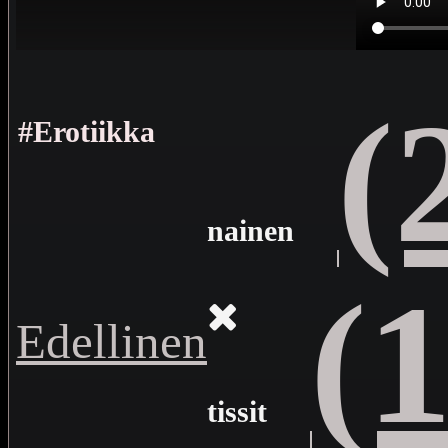
(
#Erotiikka
nainen
(
Edellinen
tissit