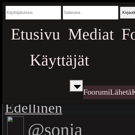
Kirjaud
Etusivu
Mediat
F
Käyttäjät
Foorumi
Lähetä
Edellinen
@sonja