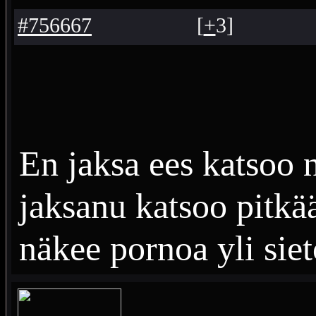
#756667
[
+
3
]
En jaksa ees katsoo n
jaksanu katsoo pitkä
näkee pornoa yli sie