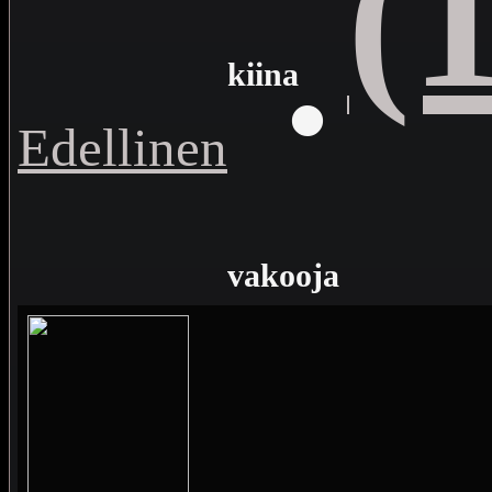
(
·
kiina
Edellinen
vakooja