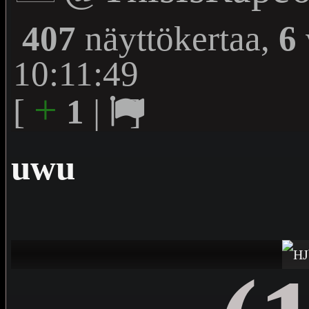
407
näyttökertaa,
6
10:11:49
+
[
1
|
]
uwu