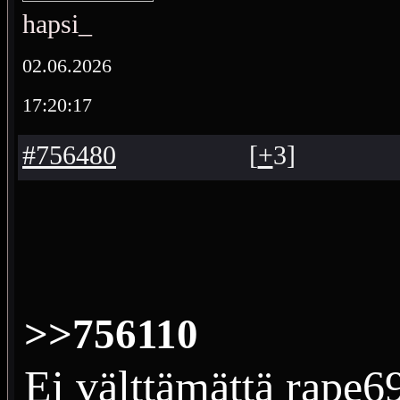
hapsi_
02.06.2026
17:20:17
#756480
[
+
3
]
>>756110
Ei välttämättä rape6