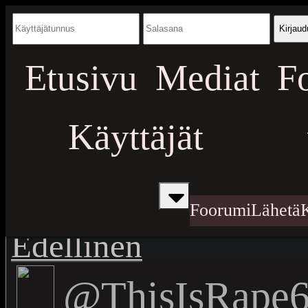
Kirjaud
Etusivu
Mediat
F
Käyttäjät
Foorumi
Lähetä
Edellinen
@ThisIsRape