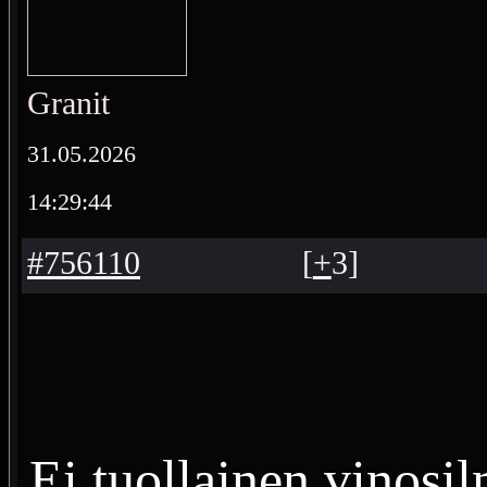
Granit
31.05.2026
14:29:44
#756110
[
+
3
]
Ei tuollainen vinosi