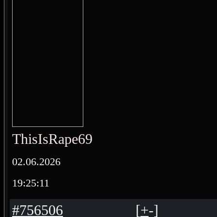
ThisIsRape69
02.06.2026
19:25:11
#756506
[
+
-
]