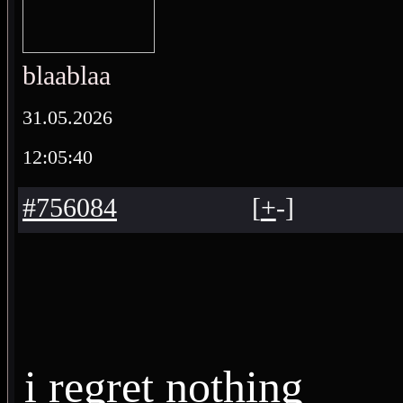
blaablaa
31.05.2026
12:05:40
#756084
[
+
-
]
i regret nothing