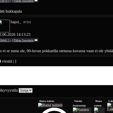
55876
[
+
-
]
Piilota
Suosittele
ätti hukkapala
hapsi_
87353
2.06.2026 14:13:23
56441
[
+
-
]
Piilota
Suosittele
 ei se ruma ole, 00-luvun pokkarilla otetussa kuvassa vaan ei ole yhtää
4
viestiä | ]
kyvyystila
Ihana nainen
Naisten
Ihana
Lak
freakoutteja
nainen