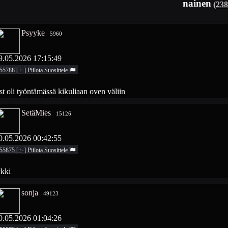
nainen
(238
Psyyke
5960
9.05.2026 17:15:49
55788
[
+
-
]
Piilota
Suosittele
st oli työntämässä kikuliaan oven väliin
SetäMies
15126
0.05.2026 00:42:55
55875
[
+
-
]
Piilota
Suosittele
ykki
sonja
49123
0.05.2026 01:04:26