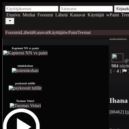
Kirjaud
Etusivu
Mediat
Foorumi
Lähetä
Kanavat
Käyttäjät
wPaint
Tee
Foorumi
Lähetä
Kanavat
Käyttäjät
wPaint
Teemat
Edellinen
Kapteeni NN vs paint
@
984
näytt
toimiskohan
[
+
4
|
psykoosit tulille
Ihana
Tuomas Veturi
[
88462
] [
t