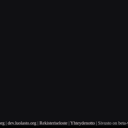
org
|
dev.luolasto.org
|
Rekisteriseloste
|
Yhteydenotto
| Sivusto on beta-