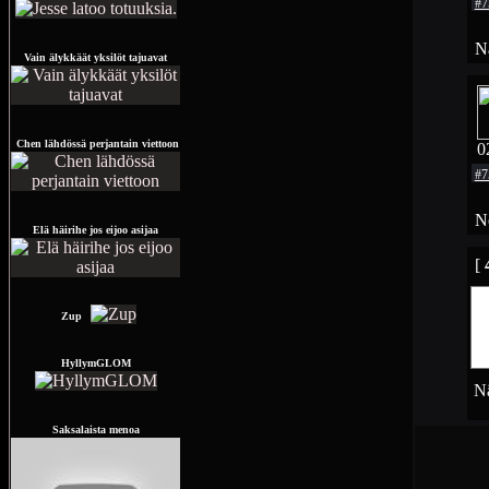
#7
N
Vain älykkäät yksilöt tajuavat
Chen lähdössä perjantain viettoon
0
#7
No
Elä häirihe jos eijoo asijaa
[
Zup
HyllymGLOM
Nä
Saksalaista menoa