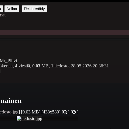
u
Nollaa
Rekisteröidy
mat
Mr_Pihvi
ökertaa,
4
viestiä,
0.03
MB,
1
tiedosto,
28.05.2026 20:36:31
]
 nainen
iedosto.jpg
]
[0.03 MB]
[438x580]
[
] [
]