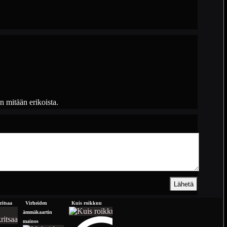
n mitään erikoista.
ritsaa
Virheiden
Kuis roikkuu
Yritti herättää kamunsa
Honey,
ämmäkaartin
here wil
mainos