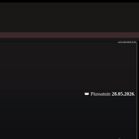
Seuraava
👑 Plussatuin
28.05.2026
.