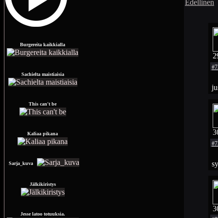
Edellinen
Burgereita kaikkialla
2
#7
Sachielta maistiaisia
ju
This can't be
3
Kaliaa pikana
#7
s
Sarja_kuva
Jälkikiristys
3
Jesse latoo totuuksia.