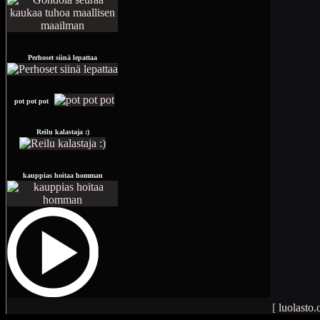
Perhoset siinä lepattaa
pot pot pot
Reilu kalastaja :)
kauppias hoitaa homman
[
luolasto.