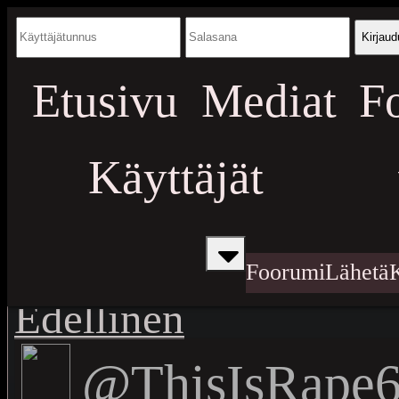
Kirjaud
Etusivu
Mediat
F
Käyttäjät
Foorumi
Lähetä
Edellinen
@ThisIsRape