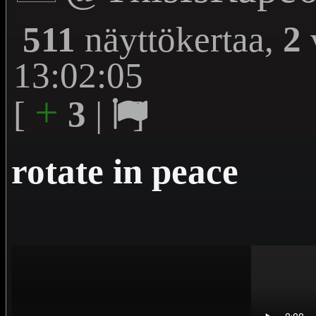
511
näyttökertaa,
2
v
13:02:05
+
[
3
|
]
rotate in peace