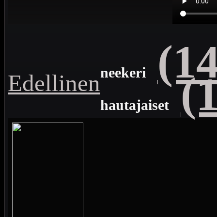
(1
neekeri
(
Edellinen
hautajaiset