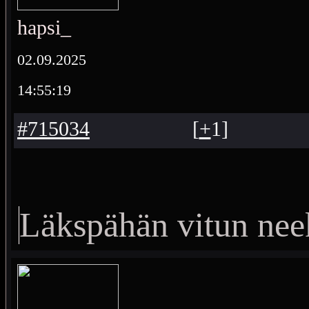
hapsi_
02.09.2025
14:55:19
#715034
[
+
1
]
Läkspähän vitun neek