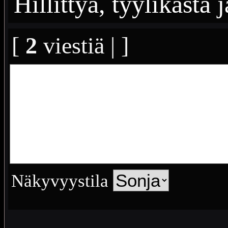
Hillittyä, tyylikästä 
[
2
viestiä | ]
Näkyvyystila