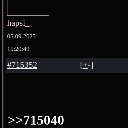
hapsi_
05.09.2025
15:20:49
#715352
[
+
-
]
>>715040