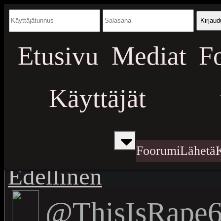
Kirjaud
Etusivu
Mediat
F
Käyttäjät
Foorumi
Lähetä
Edellinen
@ThisIsRape