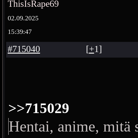
ThisIsRape69
02.09.2025
15:39:47
#715040
[
+
1
]
>>715029
Hentai, anime, mitä 