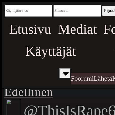
Kirjaud
Etusivu
Mediat
F
Käyttäjät
Foorumi
Lähetä
Edellinen
@ThisIsRape