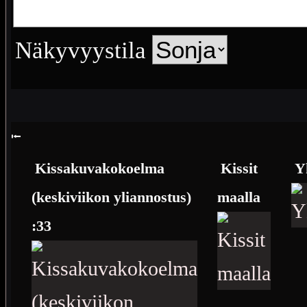
Näkyvyystila
⭰
Kissakuvakokoelma
Kissit
Y
(keskiviikon yliannostus)
maalla
:33