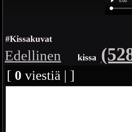
#Kissakuvat
(52
Edellinen
kissa
[
0
viestiä | ]