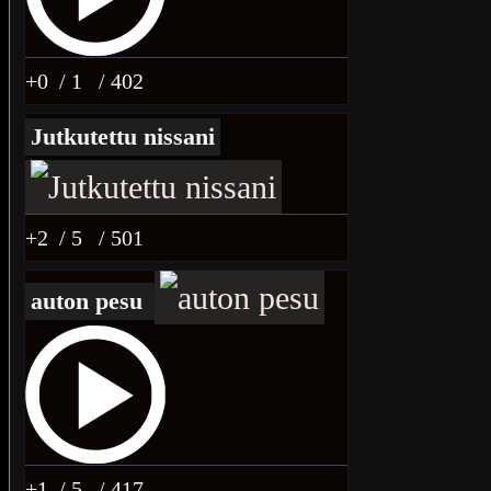
+0
/ 1
/ 402
Jutkutettu nissani
+2
/ 5
/ 501
auton pesu
+1
/ 5
/ 417