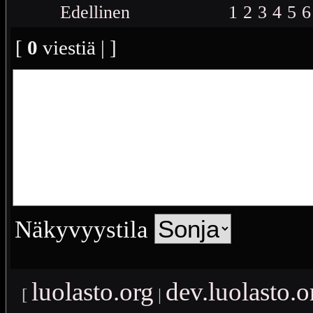
Edellinen
1
2
3
4
5
6
[
0
viestiä | ]
Näkyvyystila
luolasto.org
dev.luolasto.o
[
|