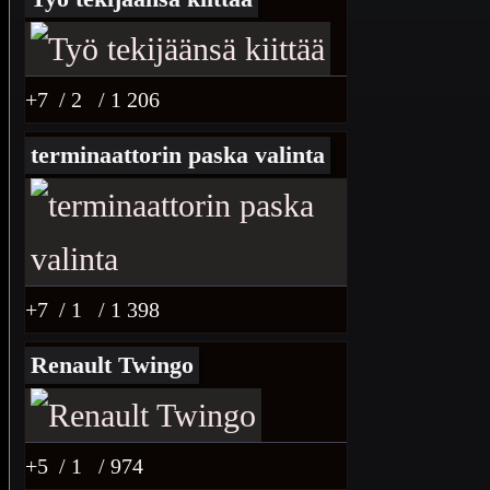
+7
/ 2
/ 1 206
terminaattorin paska valinta
+7
/ 1
/ 1 398
Renault Twingo
+5
/ 1
/ 974