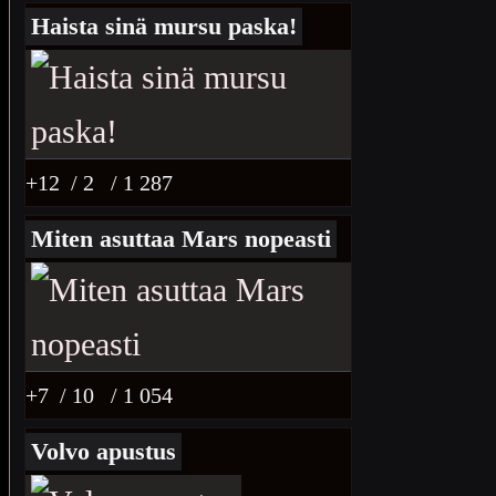
Haista sinä mursu paska!
+12
/ 2
/ 1 287
Miten asuttaa Mars nopeasti
+7
/ 10
/ 1 054
Volvo apustus