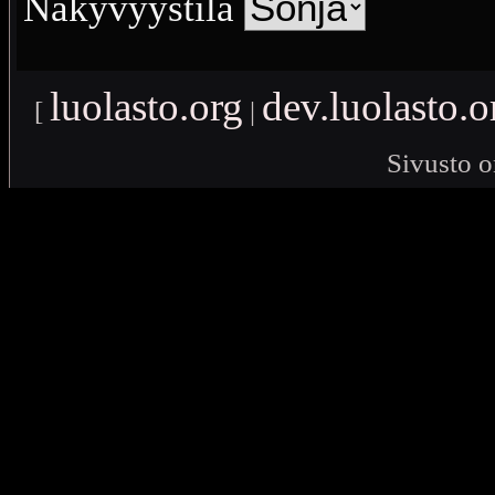
Näkyvyystila
luolasto.org
dev.luolasto.o
[
|
Sivusto o