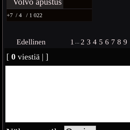
+7
/ 4
/ 1 022
Edellinen
1
2
3
4
5
6
7
8
9
...
[
0
viestiä | ]