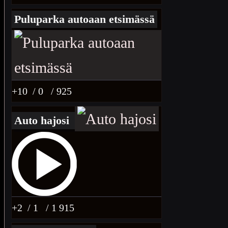
Puluparka autoaan etsimässä
+10
/ 0
/ 925
Auto hajosi
+2
/ 1
/ 1 915