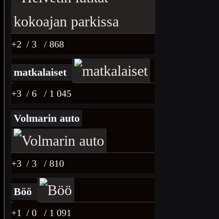
+2
/ 3
/ 868
matkalaiset
+3
/ 6
/ 1 045
Volmarin auto
+3
/ 3
/ 810
Böö
+1
/ 0
/ 1 091