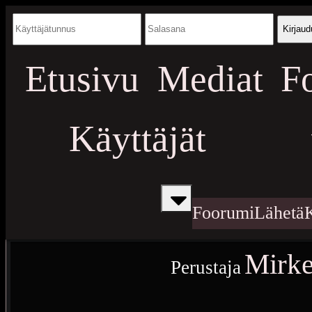
Kirjaud
Etusivu
Mediat
F
Käyttäjät
Foorumi
Lähetä
Mirke
Perustaja