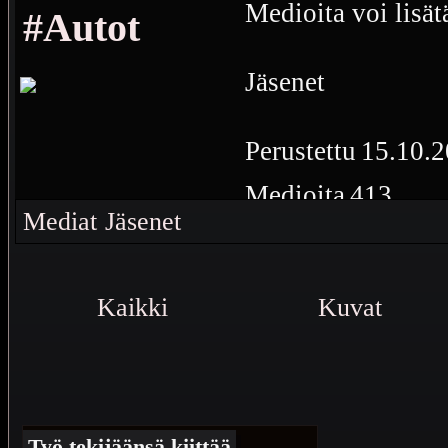
Medioita voi lisät
#Autot
Jäsenet
Perustettu
15.10.2
Medioita
413
Mediat
Jäsenet
Autoihin liittyvät
Kaikki
Kuvat
Työ tekijäänsä kiittää