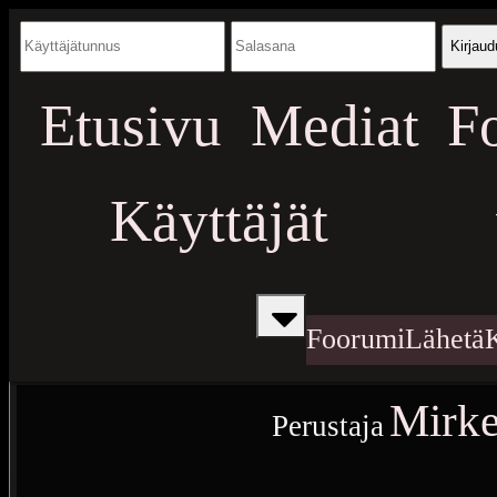
Kirjaud
Etusivu
Mediat
F
Käyttäjät
Foorumi
Lähetä
Mirke
Perustaja