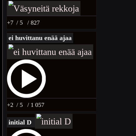
+7
/ 5
/ 827
ei huvittanu enää ajaa
+2
/ 5
/ 1 057
initial D