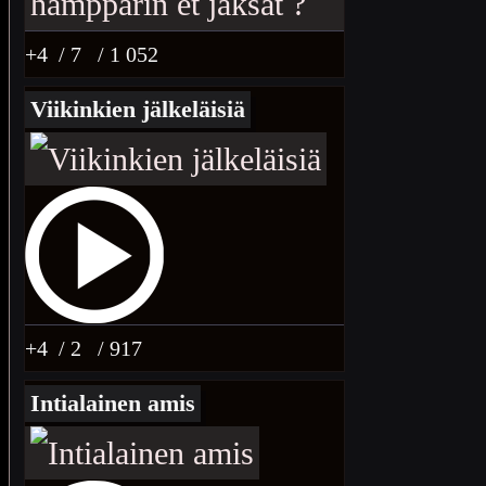
+4
/ 7
/ 1 052
Viikinkien jälkeläisiä
+4
/ 2
/ 917
Intialainen amis