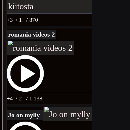
+3
/ 1
/ 870
romania videos 2
+4
/ 2
/ 1 138
Jo on mylly