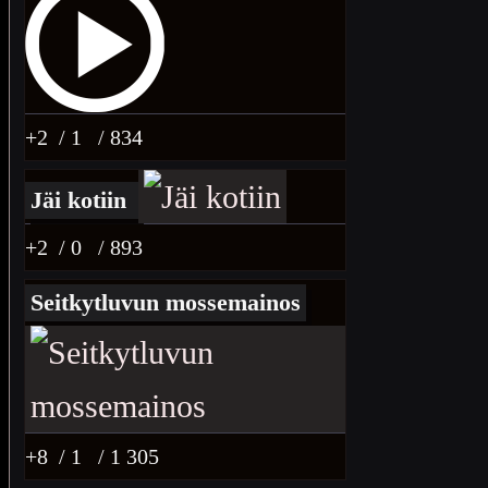
+2
/ 1
/ 834
Jäi kotiin
+2
/ 0
/ 893
Seitkytluvun mossemainos
+8
/ 1
/ 1 305