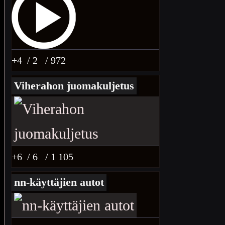
+4
/ 2
/ 972
Viherahon juomakuljetus
+6
/ 6
/ 1 105
nn-käyttäjien autot