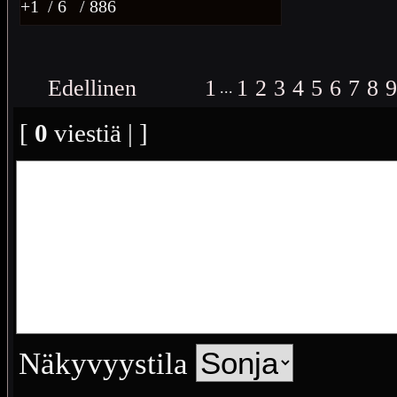
+1
/ 6
/ 886
Edellinen
1
1
2
3
4
5
6
7
8
...
[
0
viestiä | ]
Näkyvyystila