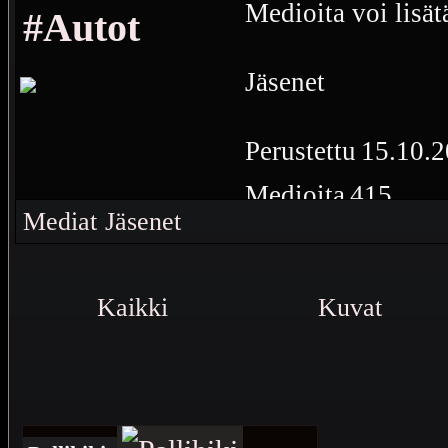
Medioita voi lisät
#Autot
Jäsenet
Perustettu
15.10.2
Medioita
415
Mediat
Jäsenet
Autoihin liittyvät
Kaikki
Kuvat