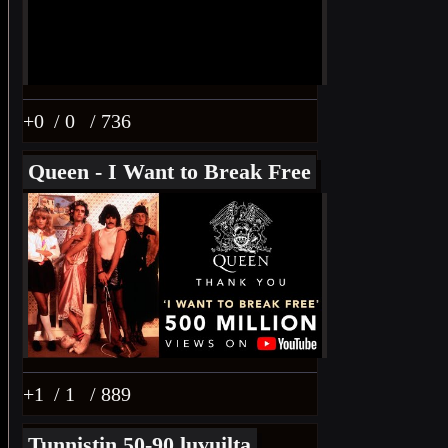
+0
/ 0
/ 736
Queen - I Want to Break Free
+1
/ 1
/ 889
Tunnistin 50-90 luvuilta,