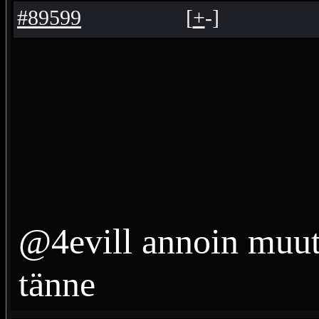
#89599
[
+
-
]
@4evill annoin muute
tänne