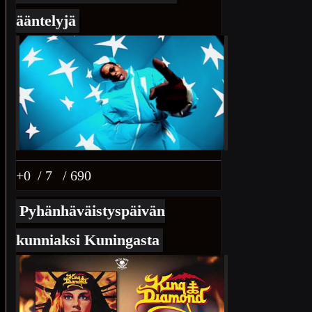
ääntelyjä
+0
/ 7
/ 690
Pyhänhäväistyspäivän
kunniaksi Kuningasta