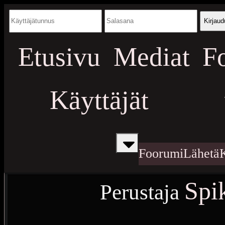
Kirjaud
Etusivu
Mediat
F
Käyttäjät
Foorumi
Lähetä
Spi
Perustaja