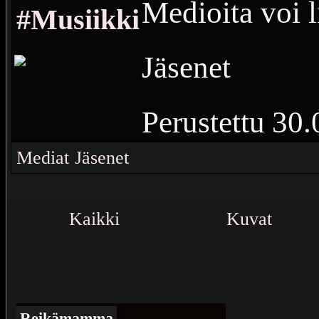
Medioita voi l
#Musiikki
Jäsenet
Perustettu
30.
Vierailuja
17 
Mediat
Jäsenet
Kaikki musiik
Kaikki
Kuvat
Reikämamma