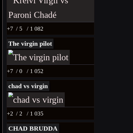
+7
/ 5
/ 1 082
The virgin pilot
+7
/ 0
/ 1 052
chad vs virgin
+2
/ 2
/ 1 035
CHAD BRUDDA