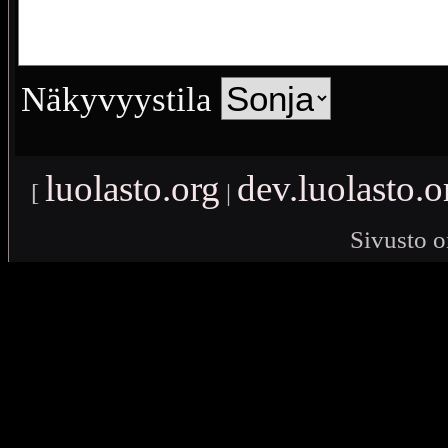
Näkyvyystila
luolasto.org
dev.luolasto.o
[
|
Sivusto o