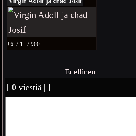
Virgin Adolf ja chad Josif
+6
/ 1
/ 900
Edellinen
[
0
viestiä | ]