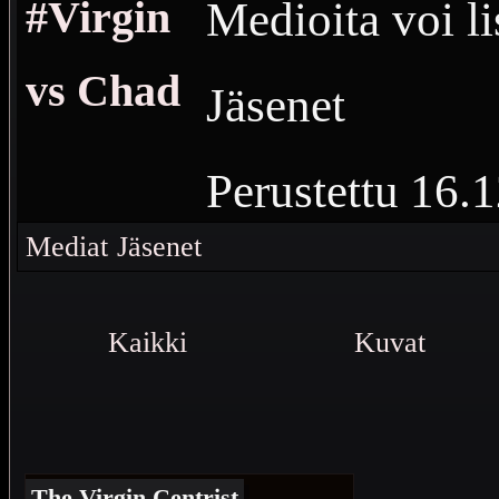
#Virgin
Medioita voi li
vs Chad
Jäsenet
Perustettu
16.1
Vierailuja
1 19
Mediat
Jäsenet
Virgin vs Cha
Kaikki
Kuvat
The Virgin Centrist