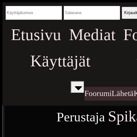
Kirjaud
Etusivu
Mediat
F
Käyttäjät
Foorumi
Lähetä
Spik
Perustaja